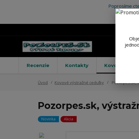
Poprosíme cte
Obje
jednod
Recenzie
Kontakty
Kovové výstr
Úvod
Kovové výstražné ceduľky
Pozorpes.sk, v
Pozorpes.sk, výstraž
Novinka
Akcia