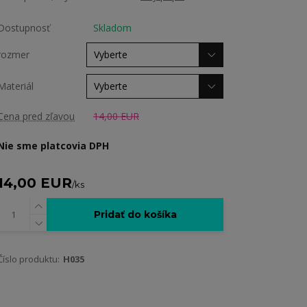
Dostupnosť
Skladom
rozmer
Materiál
Cena pred zľavou
14,00 EUR
Nie sme platcovia DPH
14,00 EUR
/
ks
Pridať do košíka
Číslo produktu:
H035