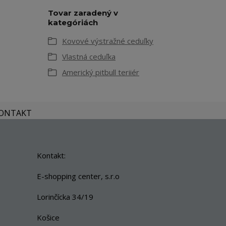
Tovar zaradený v
kategóriách
Kovové výstražné ceduľky
Vlastná ceduľka
Americký pitbull teriiér
KONTAKT
Kontakt:
E-shopping center, s.r.o
Lorinčícka 34/19
Košice