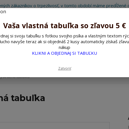
ných zákazníkov o trpezlivosť, v tomto období máme predĺžené d
Preto sme Vám pripravili malý darček ako ospravedlnenie.
!!! ZĽAVA 5€ na PRVÚ objednávku nad 30€ s kódom pozorpes5 !!!
Vaša vlastná tabuľka so zľavou 5 €
dnaj si svoju tabuľku s fotkou svojho psíka a vlastným textom rýc
ucho navyše teraz ak si objednáš 2 kusy automaticky získaš zľavu
Hľada
nákup
KLIKNI A OBJEDNAJ SI TABUĽKU
ažné ceduľky
Nerezové pieskované ceduľky
Zatvoriť
ýstražná tabuľka
ná tabuľka