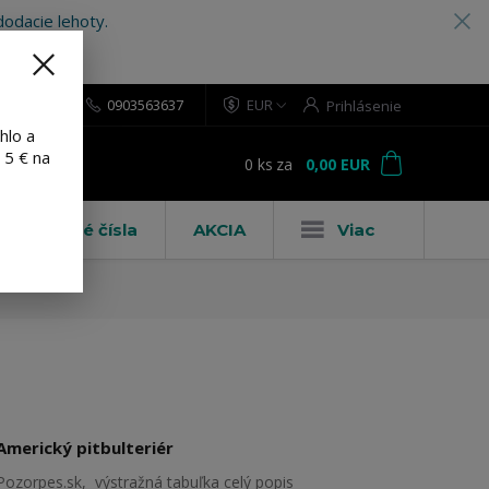
odacie lehoty.
0903563637
EUR
Prihlásenie
hlo a
 5 € na
0
ks
za
0,00 EUR
ť
Domové čísla
AKCIA
Viac
Americký pitbulteriér
Pozorpes.sk, výstražná tabuľka
celý popis