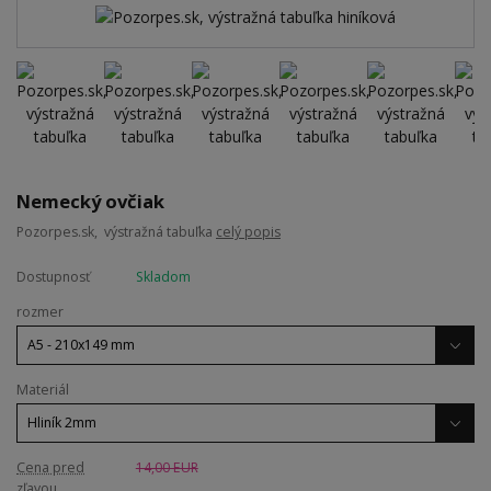
Nemecký ovčiak
Pozorpes.sk, výstražná tabuľka
celý popis
Dostupnosť
Skladom
rozmer
Materiál
Cena pred
14,00 EUR
zľavou