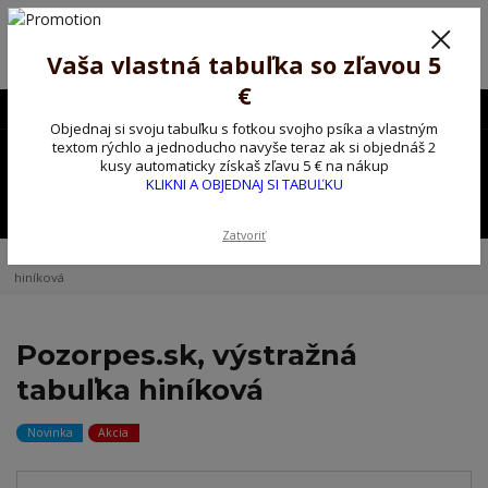
Poprosíme ctených zákazníkov o trpezlivosť, v tomto období máme
predĺžené dodacie lehoty.
Preto sme Vám pripravili malý darček ako ospravedlnenie.
Vaša vlastná tabuľka so zľavou 5
!!! ZĽAVA 5€ na PRVÚ objednávku nad 30€ s kódom pozorpes5 !!!
€
0903563637
EUR
Objednaj si svoju tabuľku s fotkou svojho psíka a vlastným
0
textom rýchlo a jednoducho navyše teraz ak si objednáš 2
0,00 EUR
kusy automaticky získaš zľavu 5 € na nákup
KLIKNI A OBJEDNAJ SI TABUĽKU
Menu
Zatvoriť
Úvod
Kovové výstražné ceduľky
Pozorpes.sk, výstražná tabuľka
hiníková
Pozorpes.sk, výstražná
tabuľka hiníková
Novinka
Akcia