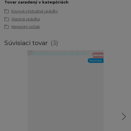
Tovar zaradený v kategóriách
Kovové výstražné ceduľky
Vlastná ceduľka
Nemecký ovčiak
Súvisiaci tovar
3
Akcia
Novinka