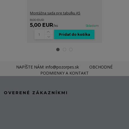
Montážna sada pre tabuľku A5
Grafické spra
8,00 EUR
8,00 EUR
5,00 EUR
5,00 EUR
/
ks
Skladom
Pridať do košíka
NAPÍŠTE NÁM: info@pozorpes.sk
OBCHODNÉ
PODMIENKY A KONTAKT
OVERENÉ ZÁKAZNÍKMI