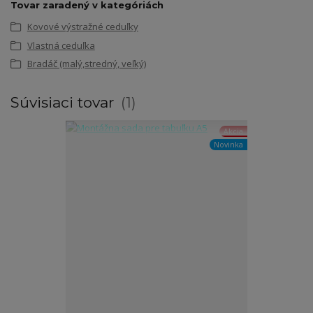
Tovar zaradený v kategóriách
Kovové výstražné ceduľky
Vlastná ceduľka
Bradáč (malý,stredný, veľký)
Súvisiaci tovar
1
Akcia
Novinka