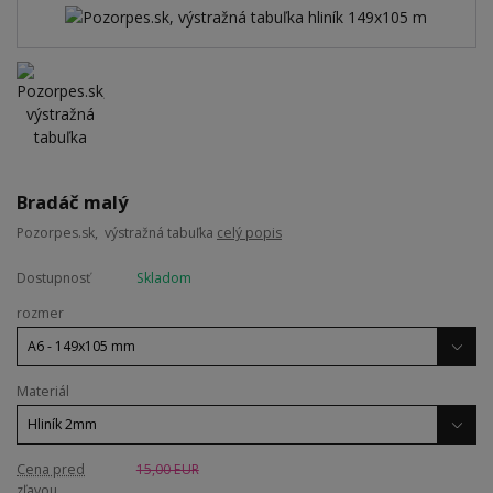
Bradáč malý
Pozorpes.sk, výstražná tabuľka
celý popis
Dostupnosť
Skladom
rozmer
Materiál
Cena pred
15,00 EUR
zľavou