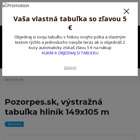
Poprosíme ctených zákazníkov o trpezlivosť, v tomto období máme
predĺžené dodacie lehoty.
Preto sme Vám pripravili malý darček ako ospravedlnenie.
Vaša vlastná tabuľka so zľavou 5
!!! ZĽAVA 5€ na PRVÚ objednávku nad 30€ s kódom pozorpes5 !!!
€
0903563637
EUR
Objednaj si svoju tabuľku s fotkou svojho psíka a vlastným
0
textom rýchlo a jednoducho navyše teraz ak si objednáš 2
0,00 EUR
kusy automaticky získaš zľavu 5 € na nákup
KLIKNI A OBJEDNAJ SI TABUĽKU
Menu
Zatvoriť
Úvod
Kovové výstražné ceduľky
Pozorpes.sk, výstražná tabuľka hliník
149x105 m
Pozorpes.sk, výstražná
tabuľka hliník 149x105 m
Novinka