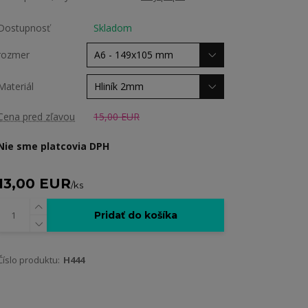
Dostupnosť
Skladom
rozmer
Materiál
Cena pred zľavou
15,00 EUR
Nie sme platcovia DPH
13,00 EUR
/
ks
Pridať do košíka
Číslo produktu:
H444