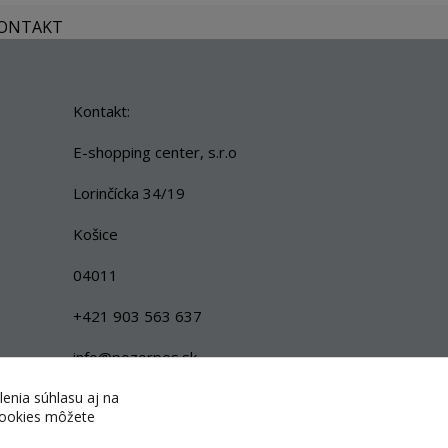
KONTAKT
Kontakt:
E-shopping center, s.r.o
Lorinčícka 34/19
Košice
04011
+421 903 563 637
info@pozorpes.sk
lenia súhlasu aj na
 cookies môžete