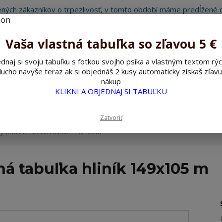
ných zákazníkov o trpezlivosť, v tomto období máme predĺžené d
Preto sme Vám pripravili malý darček ako ospravedlnenie.
!!! ZĽAVA 5€ na PRVÚ objednávku nad 30€ s kódom pozorpes5 !!!
Vaša vlastná tabuľka so zľavou 5 €
dnaj si svoju tabuľku s fotkou svojho psíka a vlastným textom rýc
ucho navyše teraz ak si objednáš 2 kusy automaticky získaš zľavu
Hľada
nákup
KLIKNI A OBJEDNAJ SI TABUĽKU
ažné ceduľky
Nerezové pieskované ceduľky
Zatvoriť
ýstražná tabuľka hliník 149x105 m
ná tabuľka hliník 149x105 m