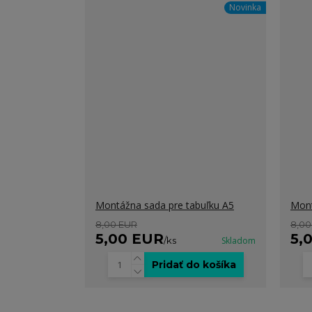
Novinka
Montážna sada pre tabuľku A5
Mont
8,00 EUR
8,00
5,00 EUR
5,
/
ks
Skladom
Pridať do košíka