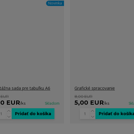
Novinka
ážna sada pre tabuľku A6
Grafické spracovanie
 EUR
8,00 EUR
00 EUR
5,00 EUR
/
ks
Skladom
/
ks
Sk
Pridať do košíka
Pridať do košík