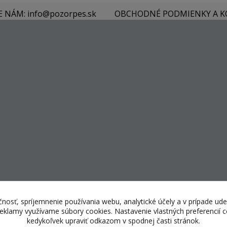
E NÁM: info@pozorpes.sk
OBCHODNÉ PODMIENKY A 
nosť, spríjemnenie používania webu, analytické účely a v prípade ude
 reklamy využívame súbory cookies. Nastavenie vlastných preferencií
kedykoľvek upraviť odkazom v spodnej časti stránok.