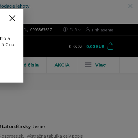
odacie lehoty.
0903563637
EUR
Prihlásenie
hlo a
 5 € na
0
ks
za
0,00 EUR
ť
Domové čísla
AKCIA
Viac
Stafordšírsky terier
Pozorpes.sk, výstražná tabuľka
celý popis