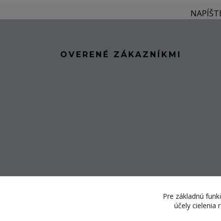
NAPÍŠT
OVERENÉ ZÁKAZNÍKMI
Pre základnú funkč
účely cielenia