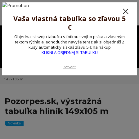
Poprosíme ctených zákazníkov o trpezlivosť, v tomto období máme
predĺžené dodacie lehoty.
Preto sme Vám pripravili malý darček ako ospravedlnenie.
Vaša vlastná tabuľka so zľavou 5
!!! ZĽAVA 5€ na PRVÚ objednávku nad 30€ s kódom pozorpes5 !!!
€
0903563637
EUR
Objednaj si svoju tabuľku s fotkou svojho psíka a vlastným
0
textom rýchlo a jednoducho navyše teraz ak si objednáš 2
0,00 EUR
kusy automaticky získaš zľavu 5 € na nákup
KLIKNI A OBJEDNAJ SI TABUĽKU
Menu
Zatvoriť
Úvod
Kovové výstražné ceduľky
Pozorpes.sk, výstražná tabuľka hliník
149x105 m
Pozorpes.sk, výstražná
tabuľka hliník 149x105 m
Novinka