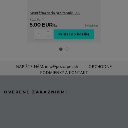
Montážna sada pre tabuľku A5
Grafické spra
8,00 EUR
8,00 EUR
5,00 EUR
5,00 EUR
/
ks
Skladom
Pridať do košíka
NAPÍŠTE NÁM: info@pozorpes.sk
OBCHODNÉ
PODMIENKY A KONTAKT
OVERENÉ ZÁKAZNÍKMI