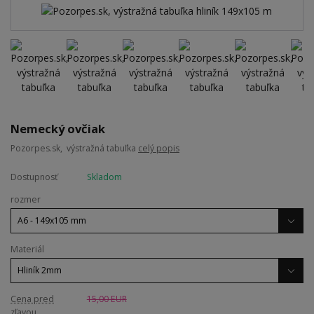
Nemecký ovčiak
Pozorpes.sk, výstražná tabuľka
celý popis
Dostupnosť
Skladom
rozmer
Materiál
Cena pred
15,00 EUR
zľavou