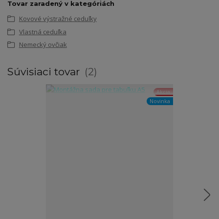
Tovar zaradený v kategóriách
Kovové výstražné ceduľky
Vlastná ceduľka
Nemecký ovčiak
Súvisiaci tovar
2
Akcia
Novinka