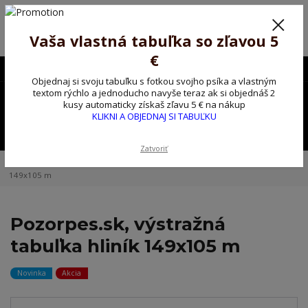
Poprosíme ctených zákazníkov o trpezlivosť, v tomto období máme
predĺžené dodacie lehoty.
Preto sme Vám pripravili malý darček ako ospravedlnenie.
Vaša vlastná tabuľka so zľavou 5
!!! ZĽAVA 5€ na PRVÚ objednávku nad 30€ s kódom pozorpes5 !!!
€
0903563637
EUR
Objednaj si svoju tabuľku s fotkou svojho psíka a vlastným
0
textom rýchlo a jednoducho navyše teraz ak si objednáš 2
0,00 EUR
kusy automaticky získaš zľavu 5 € na nákup
KLIKNI A OBJEDNAJ SI TABUĽKU
Menu
Zatvoriť
Úvod
Kovové výstražné ceduľky
Pozorpes.sk, výstražná tabuľka hliník
149x105 m
Pozorpes.sk, výstražná
tabuľka hliník 149x105 m
Novinka
Akcia