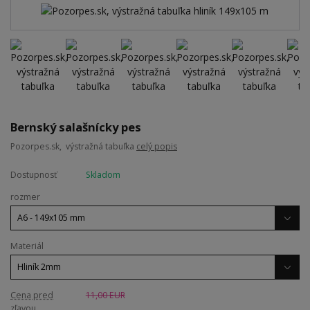
Bernský salašnícky pes
Pozorpes.sk, výstražná tabuľka
celý popis
Dostupnosť
Skladom
rozmer
Materiál
Cena pred
11,00 EUR
zľavou