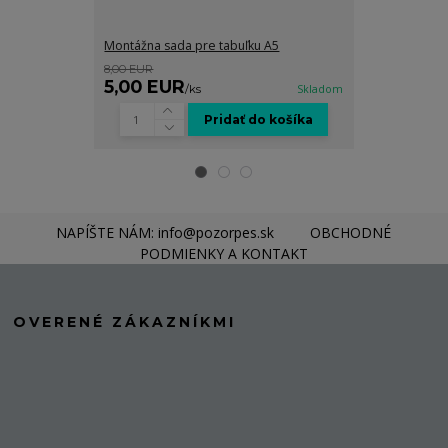
Montážna sada pre tabuľku A5
Grafické spra
8,00 EUR
8,00 EUR
5,00 EUR
5,00 EUR
/
ks
Skladom
Pridať do košíka
NAPÍŠTE NÁM: info@pozorpes.sk
OBCHODNÉ
PODMIENKY A KONTAKT
OVERENÉ ZÁKAZNÍKMI