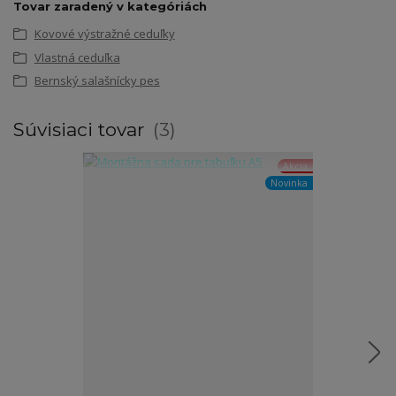
Tovar zaradený v kategóriách
Kovové výstražné ceduľky
Vlastná ceduľka
Bernský salašnícky pes
Súvisiaci tovar
3
Akcia
Novinka