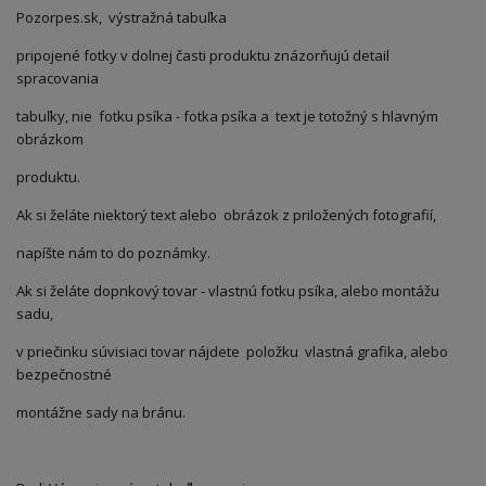
Pozorpes.sk, výstražná tabuľka
pripojené fotky v dolnej časti produktu znázorňujú detail
spracovania
tabuľky, nie fotku psíka - fotka psíka a text je totožný s hlavným
obrázkom
produktu.
Ak si želáte niektorý text alebo obrázok z priložených fotografií,
napíšte nám to do poznámky.
Ak si želáte dopnkový tovar - vlastnú fotku psíka, alebo montážu
sadu,
v priečinku súvisiaci tovar nájdete položku vlastná grafika, alebo
bezpečnostné
montážne sady na bránu.