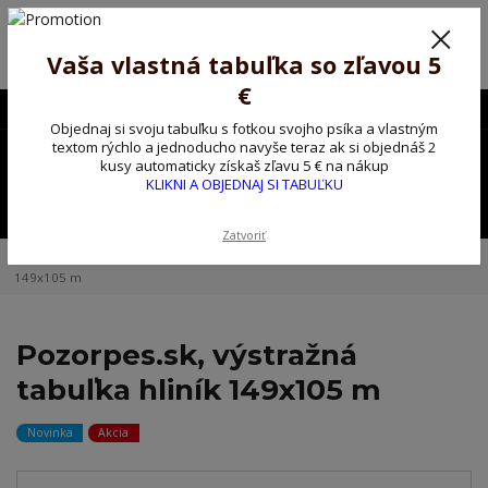
Poprosíme ctených zákazníkov o trpezlivosť, v tomto období máme
predĺžené dodacie lehoty.
Preto sme Vám pripravili malý darček ako ospravedlnenie.
Vaša vlastná tabuľka so zľavou 5
!!! ZĽAVA 5€ na PRVÚ objednávku nad 30€ s kódom pozorpes5 !!!
€
0903563637
EUR
Objednaj si svoju tabuľku s fotkou svojho psíka a vlastným
0
textom rýchlo a jednoducho navyše teraz ak si objednáš 2
0,00 EUR
kusy automaticky získaš zľavu 5 € na nákup
KLIKNI A OBJEDNAJ SI TABUĽKU
Menu
Zatvoriť
Úvod
Kovové výstražné ceduľky
Pozorpes.sk, výstražná tabuľka hliník
149x105 m
Pozorpes.sk, výstražná
tabuľka hliník 149x105 m
Novinka
Akcia