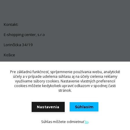
Kontakt:
E-shopping center, s.r.o
Lorinčícka 34/19
Košice
04011
Pre základnú funkčnosť, spríjemnenie používania webu, analytické
+421 903 563 637
účely a v prípade udelenia súhlasu aj na účely cielenia reklamy
využívame súbory cookies. Nastavenie vlastných preferencií
info@pozorpes.sk
cookies môžete kedykoľvek upraviť odkazom v spodnej časti
stránok.
Nastavenia
Súhlasím
© Copyright 2025 E-shopping center, s.r.o.
Súhlas môžete odmietnuť
tu
.
Vytvorené na
Eshop-rychlo.sk