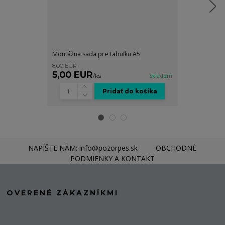
Montážna sada pre tabuľku A5
Grafické spra
8,00 EUR
8,00 EUR
5,00 EUR
5,00 EUR
/
ks
Skladom
Pridať do košíka
NAPÍŠTE NÁM: info@pozorpes.sk
OBCHODNÉ
PODMIENKY A KONTAKT
OVERENÉ ZÁKAZNÍKMI