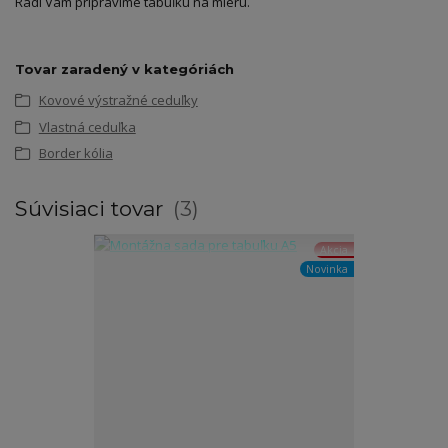
Radi Vám pripravíme tabuľku na mieru.
Tovar zaradený v kategóriách
Kovové výstražné ceduľky
Vlastná ceduľka
Border kólia
Súvisiaci tovar
3
Akcia
Novinka