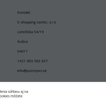
Kontakt:
E-shopping center, s.r.o
Lorinčícka 34/19
Košice
04011
+421 903 563 637
info@pozorpes.sk
lenia súhlasu aj na
 cookies môžete