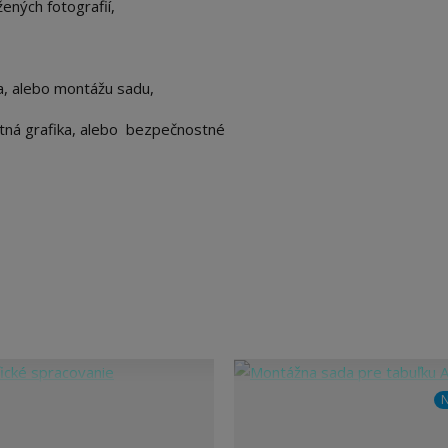
žených fotografií,
ka, alebo montážu sadu,
astná grafika, alebo bezpečnostné
N