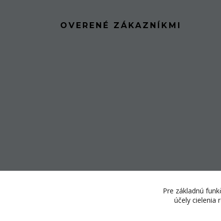
OVERENÉ ZÁKAZNÍKMI
Pre základnú funkč
účely cielenia