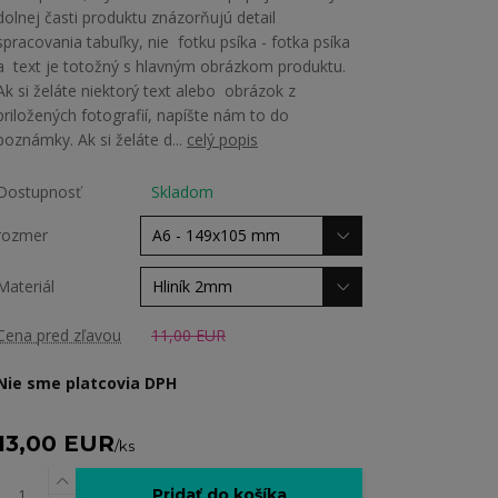
dolnej časti produktu znázorňujú detail
spracovania tabuľky, nie fotku psíka - fotka psíka
a text je totožný s hlavným obrázkom produktu.
Ak si želáte niektorý text alebo obrázok z
priložených fotografií, napíšte nám to do
poznámky. Ak si želáte d...
celý popis
Dostupnosť
Skladom
rozmer
Materiál
Cena pred zľavou
11,00 EUR
Nie sme platcovia DPH
13,00 EUR
/
ks
Pridať do košíka