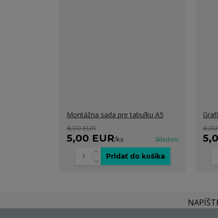
Montážna sada pre tabuľku A5
Graf
8,00 EUR
8,00
5,00 EUR
5,
/
ks
Skladom
Pridať do košíka
NAPÍŠT