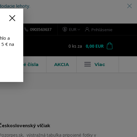
odacie lehoty.
0903563637
EUR
Prihlásenie
hlo a
 5 € na
0
ks
za
0,00 EUR
ť
Domové čísla
AKCIA
Viac
Československý vlčiak
Pozorpes.sk, výstražná tabuľka pripojené fotky v