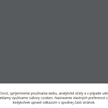
nosť, spríjemnenie používania webu, analytické účely a v prípade ude
 reklamy využívame súbory cookies. Nastavenie vlastných preferencií
kedykoľvek upraviť odkazom v spodnej časti stránok.
© Copyright 2025 E-shopping center, s.r.o.