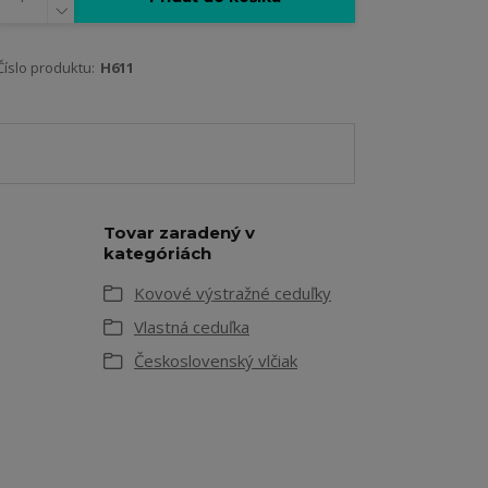
Číslo produktu:
H611
Tovar zaradený v
kategóriách
Kovové výstražné ceduľky
Vlastná ceduľka
Československý vlčiak