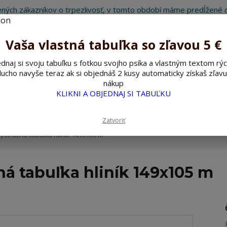
ných zákazníkov o trpezlivosť, v tomto období máme predĺžené d
Preto sme Vám pripravili malý darček ako ospravedlnenie.
!!! ZĽAVA 5€ na PRVÚ objednávku nad 30€ s kódom pozorpes5 !!!
Vaša vlastná tabuľka so zľavou 5 €
dnaj si svoju tabuľku s fotkou svojho psíka a vlastným textom rýc
ucho navyše teraz ak si objednáš 2 kusy automaticky získaš zľavu
Hľada
nákup
KLIKNI A OBJEDNAJ SI TABUĽKU
ažné ceduľky
Nerezové pieskované ceduľky
Zatvoriť
ýstražná tabuľka hliník 149x105 m
ná tabuľka hliník 149x105 m