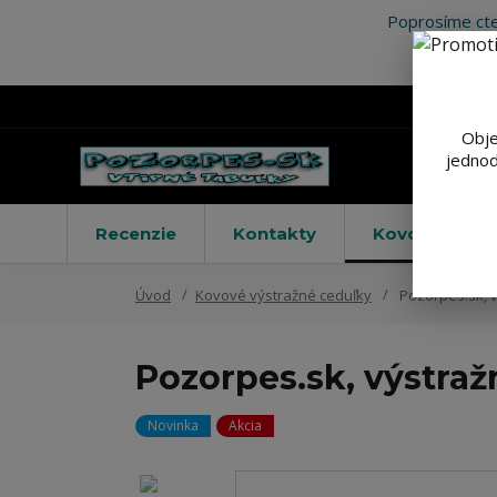
Poprosíme cte
Obje
jednod
Recenzie
Kontakty
Kovové výstr
Úvod
Kovové výstražné ceduľky
Pozorpes.sk, v
Pozorpes.sk, výstraž
Novinka
Akcia