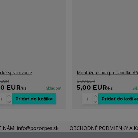
ické spracovanie
Montážna sada pre tabuľku A6
 EUR
8,00 EUR
00 EUR
5,00 EUR
/
ks
Skladom
/
ks
Sk
Pridať do košíka
Pridať do košík
E NÁM: info@pozorpes.sk
OBCHODNÉ PODMIENKY A 