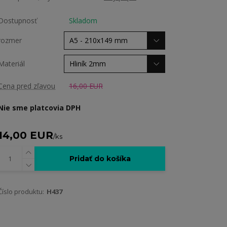
Dostupnosť
Skladom
rozmer
Materiál
Cena pred zľavou
16,00 EUR
Nie sme platcovia DPH
14,00 EUR
/
ks
Pridať do košíka
Číslo produktu:
H437