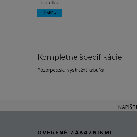
Ďalší
Kompletné špecifikácie
Pozorpes.sk, výstražná tabuľka
NAPÍŠT
OVERENÉ ZÁKAZNÍKMI