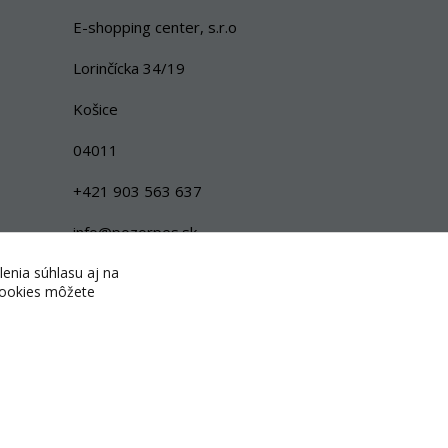
E-shopping center, s.r.o
Lorinčícka 34/19
Košice
04011
+421 903 563 637
info@pozorpes.sk
lenia súhlasu aj na
 cookies môžete