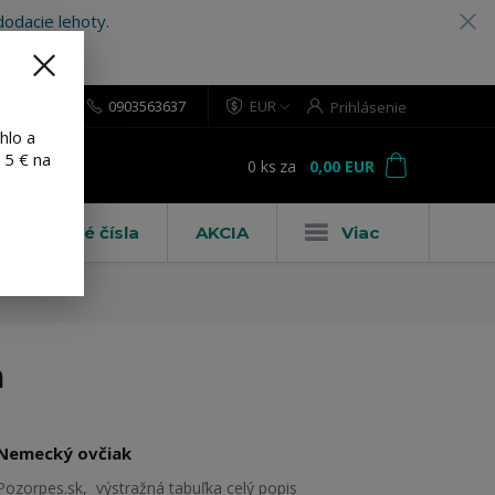
odacie lehoty.
0903563637
EUR
Prihlásenie
hlo a
 5 € na
0
ks
za
0,00 EUR
ť
Domové čísla
AKCIA
Viac
m
Nemecký ovčiak
Pozorpes.sk, výstražná tabuľka
celý popis