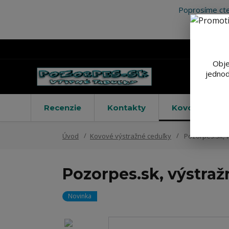
Poprosíme cte
Obje
jednod
Recenzie
Kontakty
Kovové výstr
Úvod
Kovové výstražné ceduľky
Pozorpes.sk, v
Pozorpes.sk, výstraž
Novinka