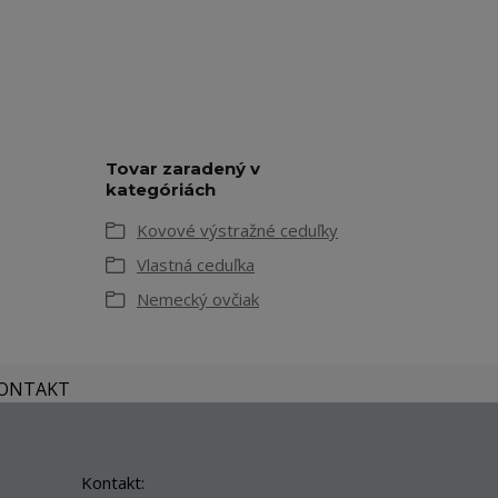
Tovar zaradený v
kategóriách
Kovové výstražné ceduľky
Vlastná ceduľka
Nemecký ovčiak
KONTAKT
Kontakt: