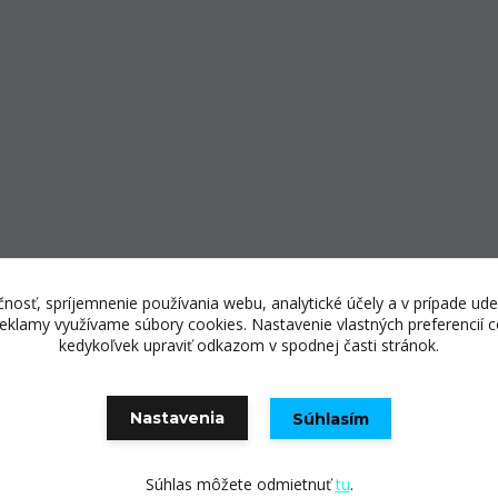
nosť, spríjemnenie používania webu, analytické účely a v prípade ude
 reklamy využívame súbory cookies. Nastavenie vlastných preferencií
kedykoľvek upraviť odkazom v spodnej časti stránok.
© Copyright 2025 E-shopping center, s.r.o.
Nastavenia
Súhlasím
Vytvorené na
Eshop-rychlo.sk
Súhlas môžete odmietnuť
tu
.