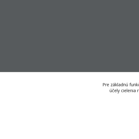
Pre základnú funkč
účely cielenia