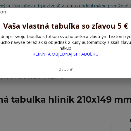
ných zákazníkov o trpezlivosť, v tomto období máme predĺžené d
Preto sme Vám pripravili malý darček ako ospravedlnenie.
!!! ZĽAVA 5€ na PRVÚ objednávku nad 30€ s kódom pozorpes5 !!!
Vaša vlastná tabuľka so zľavou 5 €
dnaj si svoju tabuľku s fotkou svojho psíka a vlastným textom rýc
ucho navyše teraz ak si objednáš 2 kusy automaticky získaš zľavu
Hľada
nákup
KLIKNI A OBJEDNAJ SI TABUĽKU
ažné ceduľky
Nerezové pieskované ceduľky
Zatvoriť
ýstražná tabuľka hliník 210x149 mm
ná tabuľka hliník 210x149 m