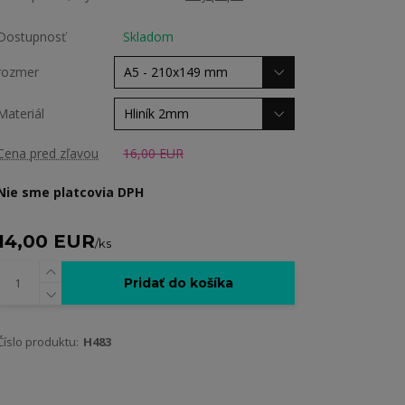
Dostupnosť
Skladom
rozmer
Materiál
Cena pred zľavou
16,00 EUR
Nie sme platcovia DPH
14,00 EUR
/
ks
Pridať do košíka
Číslo produktu:
H483