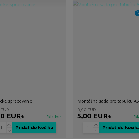
N
ické spracovanie
Montážna sada pre tabuľku A6
 EUR
8,00 EUR
00 EUR
5,00 EUR
/
ks
Skladom
/
ks
Sk
Pridať do košíka
Pridať do košík