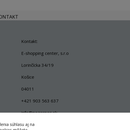
KONTAKT
Kontakt:
E-shopping center, s.r.o
Lorinčícka 34/19
Košice
04011
+421 903 563 637
info@pozorpes.sk
lenia súhlasu aj na
 cookies môžete