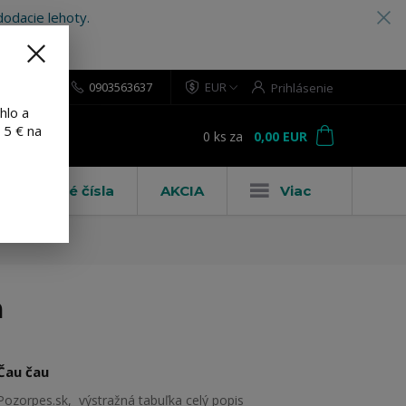
odacie lehoty.
0903563637
EUR
Prihlásenie
hlo a
 5 € na
0
ks
za
0,00 EUR
ť
Domové čísla
AKCIA
Viac
m
Čau čau
Pozorpes.sk, výstražná tabuľka
celý popis