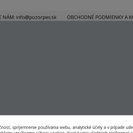
E NÁM: info@pozorpes.sk
OBCHODNÉ PODMIENKY A 
nosť, spríjemnenie používania webu, analytické účely a v prípade ude
 reklamy využívame súbory cookies. Nastavenie vlastných preferencií