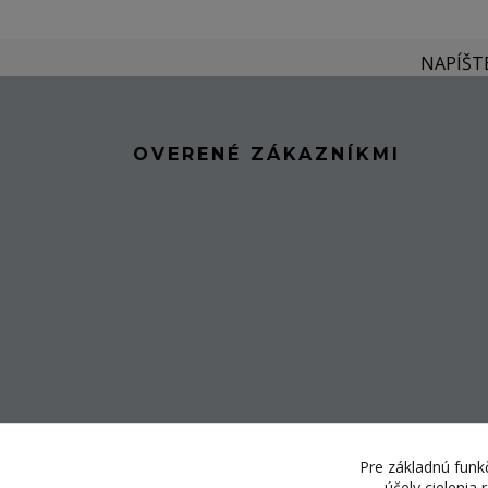
NAPÍŠT
OVERENÉ ZÁKAZNÍKMI
Pre základnú funkč
účely cielenia