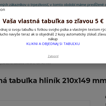
ných zákazníkov o trpezlivosť, v tomto období máme predĺžené d
Preto sme Vám pripravili malý darček ako ospravedlnenie.
!!! ZĽAVA 5€ na PRVÚ objednávku nad 30€ s kódom pozorpes5 !!!
Vaša vlastná tabuľka so zľavou 5 €
dnaj si svoju tabuľku s fotkou svojho psíka a vlastným textom rýc
ucho navyše teraz ak si objednáš 2 kusy automaticky získaš zľavu
Hľada
nákup
KLIKNI A OBJEDNAJ SI TABUĽKU
ažné ceduľky
Nerezové pieskované ceduľky
Zatvoriť
ýstražná tabuľka hliník 210x149 mm
ná tabuľka hliník 210x149 m