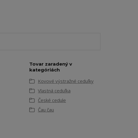
Tovar zaradený v
kategóriách
Kovové výstražné ceduľky
Vlastná ceduľka
České cedule
Čau čau