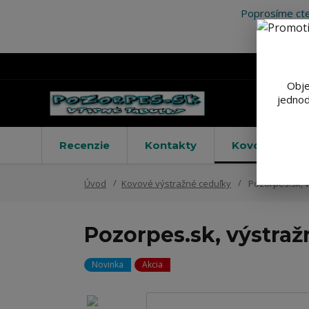
Poprosíme cte
Obje
jednod
Recenzie
Kontakty
Kovové výstr
Úvod
Kovové výstražné ceduľky
Pozorpes.sk, v
Pozorpes.sk, výstraž
Novinka
Akcia