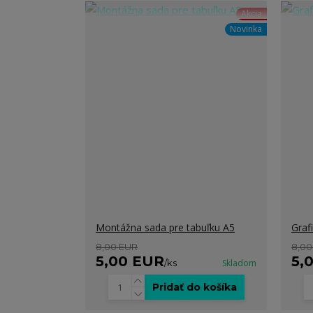
Akcia
Novinka
Montážna sada pre tabuľku A5
Graf
8,00 EUR
8,00
5,00 EUR
5,
/
ks
Skladom
Pridať do košíka