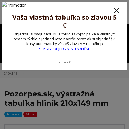
Poprosíme ctených zákazníkov o trpezlivosť, v tomto období máme
predĺžené dodacie lehoty.
Preto sme Vám pripravili malý darček ako ospravedlnenie.
Vaša vlastná tabuľka so zľavou 5
!!! ZĽAVA 5€ na PRVÚ objednávku nad 30€ s kódom pozorpes5 !!!
€
0903563637
EUR
Objednaj si svoju tabuľku s fotkou svojho psíka a vlastným
0
textom rýchlo a jednoducho navyše teraz ak si objednáš 2
0,00 EUR
kusy automaticky získaš zľavu 5 € na nákup
KLIKNI A OBJEDNAJ SI TABUĽKU
Menu
Zatvoriť
Úvod
Kovové výstražné ceduľky
Pozorpes.sk, výstražná tabuľka hliník
210x149 mm
Pozorpes.sk, výstražná
tabuľka hliník 210x149 mm
Novinka
Akcia