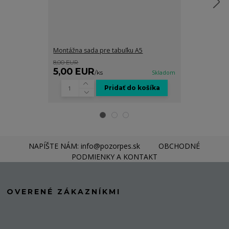
Montážna sada pre tabuľku A5
Grafické spra
8,00 EUR
8,00 EUR
5,00 EUR
5,00 EUR
/
ks
Skladom
Pridať do košíka
NAPÍŠTE NÁM: info@pozorpes.sk
OBCHODNÉ
PODMIENKY A KONTAKT
OVERENÉ ZÁKAZNÍKMI