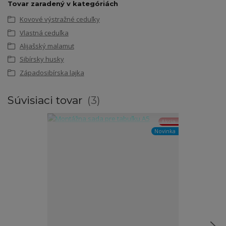
Tovar zaradený v kategóriách
Kovové výstražné ceduľky
Vlastná ceduľka
Alijašský malamut
Sibírsky husky
Západosibírska lajka
Súvisiaci tovar
3
Akcia
Novinka