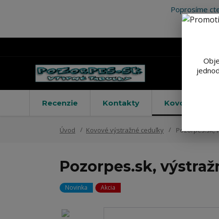
Poprosíme cte
Obje
jednod
Recenzie
Kontakty
Kovové výstr
Úvod
Kovové výstražné ceduľky
Pozorpes.sk, v
Pozorpes.sk, výstraž
Novinka
Akcia