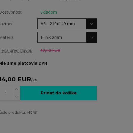
Dostupnosť
Skladom
rozmer
Materiál
Cena pred zľavou
12,00 EUR
Nie sme platcovia DPH
14,00 EUR
/
ks
Pridať do košíka
Číslo produktu:
H043