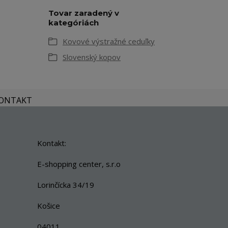
Tovar zaradený v
kategóriách
Kovové výstražné ceduľky
Slovenský kopov
KONTAKT
Kontakt:
E-shopping center, s.r.o
Lorinčícka 34/19
Košice
04011