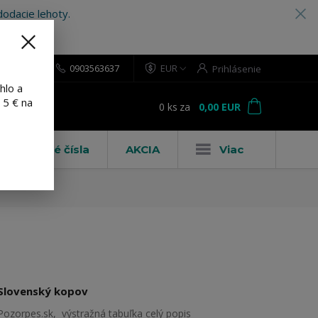
odacie lehoty.
0903563637
EUR
Prihlásenie
hlo a
 5 € na
0
ks
za
0,00 EUR
ť
Domové čísla
AKCIA
Viac
Slovenský kopov
Pozorpes.sk, výstražná tabuľka
celý popis