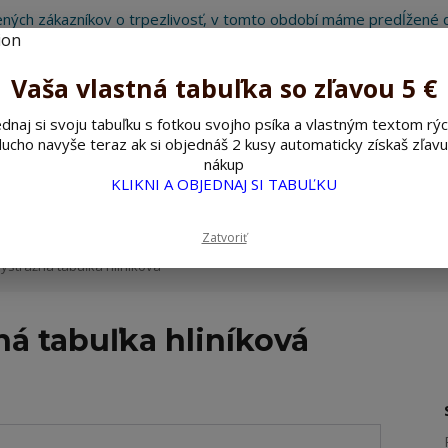
ných zákazníkov o trpezlivosť, v tomto období máme predĺžené d
Preto sme Vám pripravili malý darček ako ospravedlnenie.
!!! ZĽAVA 5€ na PRVÚ objednávku nad 30€ s kódom pozorpes5 !!!
Vaša vlastná tabuľka so zľavou 5 €
dnaj si svoju tabuľku s fotkou svojho psíka a vlastným textom rýc
ucho navyše teraz ak si objednáš 2 kusy automaticky získaš zľavu
Hľada
nákup
KLIKNI A OBJEDNAJ SI TABUĽKU
ažné ceduľky
Nerezové pieskované ceduľky
Zatvoriť
ýstražná tabuľka hliníková
ná tabuľka hliníková