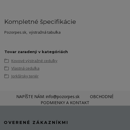
Kompletné špecifikácie
Pozorpes.sk, výstražná tabuľka
Tovar zaradený v kategóriách
Kovové výstražné ceduľky
Vlastná ceduľka
Jorkšírsky teriér
NAPÍŠTE NÁM: info@pozorpes.sk
OBCHODNÉ
PODMIENKY A KONTAKT
OVERENÉ ZÁKAZNÍKMI