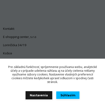
Kontakt:
E-shopping center, s.r.o
Lorinčícka 34/19
Košice
04011
Pre základnú funkčnosť, spríjemnenie používania webu, analytické
+421 903 563 637
účely a v prípade udelenia súhlasu aj na účely cielenia reklamy
využívame súbory cookies. Nastavenie vlastných preferencií
info@pozorpes.sk
cookies môžete kedykoľvek upraviť odkazom v spodnej časti
stránok.
Nastavenia
Súhlasím
© Copyright 2025 E-shopping center, s.r.o.