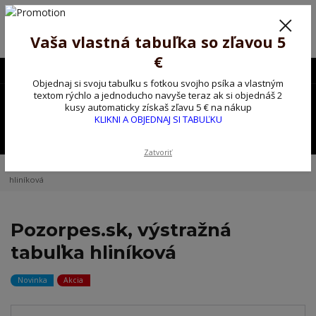
Poprosíme ctených zákazníkov o trpezlivosť, v tomto období máme
predĺžené dodacie lehoty.
Preto sme Vám pripravili malý darček ako ospravedlnenie.
Vaša vlastná tabuľka so zľavou 5
!!! ZĽAVA 5€ na PRVÚ objednávku nad 30€ s kódom pozorpes5 !!!
€
0903563637
EUR
Objednaj si svoju tabuľku s fotkou svojho psíka a vlastným
0
textom rýchlo a jednoducho navyše teraz ak si objednáš 2
0,00 EUR
kusy automaticky získaš zľavu 5 € na nákup
KLIKNI A OBJEDNAJ SI TABUĽKU
Menu
Zatvoriť
Úvod
Kovové výstražné ceduľky
Pozorpes.sk, výstražná tabuľka
hliníková
Pozorpes.sk, výstražná
tabuľka hliníková
Novinka
Akcia