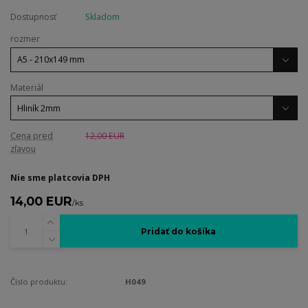
Dostupnosť
Skladom
rozmer
Materiál
Cena pred
12,00 EUR
zľavou
Nie sme platcovia DPH
14,00 EUR
/
ks
Pridať do košíka
Číslo produktu:
H049