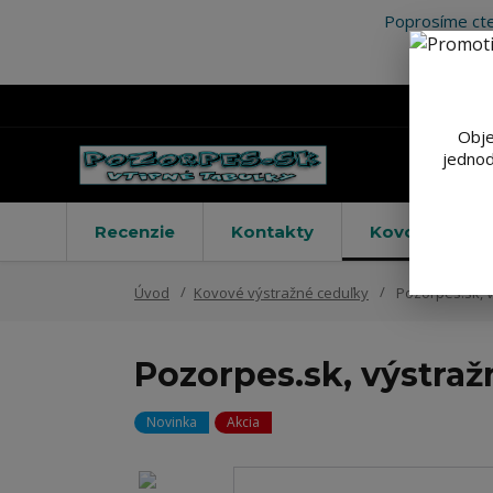
Poprosíme cte
Obje
jednod
Recenzie
Kontakty
Kovové výstr
Úvod
Kovové výstražné ceduľky
Pozorpes.sk, v
Pozorpes.sk, výstraž
Novinka
Akcia