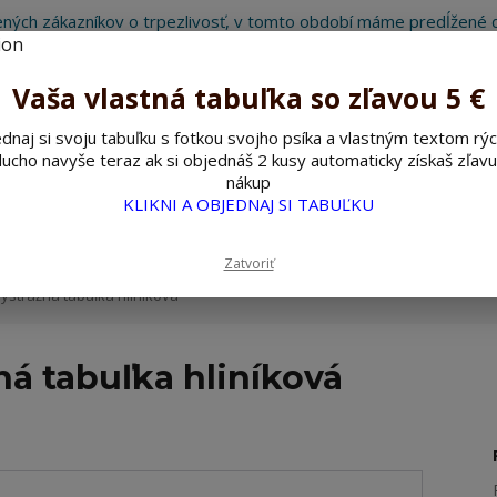
ných zákazníkov o trpezlivosť, v tomto období máme predĺžené d
Preto sme Vám pripravili malý darček ako ospravedlnenie.
!!! ZĽAVA 5€ na PRVÚ objednávku nad 30€ s kódom pozorpes5 !!!
Vaša vlastná tabuľka so zľavou 5 €
dnaj si svoju tabuľku s fotkou svojho psíka a vlastným textom rýc
ucho navyše teraz ak si objednáš 2 kusy automaticky získaš zľavu
Hľada
nákup
KLIKNI A OBJEDNAJ SI TABUĽKU
ažné ceduľky
Nerezové pieskované ceduľky
Zatvoriť
ýstražná tabuľka hliníková
ná tabuľka hliníková