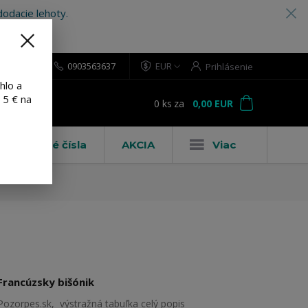
odacie lehoty.
0903563637
EUR
Prihlásenie
hlo a
 5 € na
0
ks
za
0,00 EUR
ť
Domové čísla
AKCIA
Viac
Francúzsky bišónik
Pozorpes.sk, výstražná tabuľka
celý popis