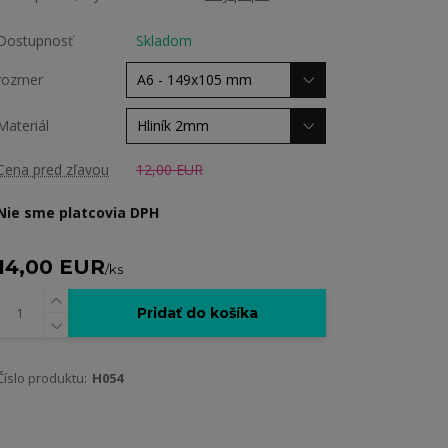
Dostupnosť
Skladom
rozmer
Materiál
Cena pred zľavou
12,00 EUR
Nie sme platcovia DPH
14,00 EUR
/
ks
Pridať do košíka
Číslo produktu:
H054