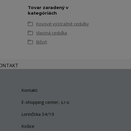
Tovar zaradený v
kategóriách
Kovové výstražné ceduľky
Vlastná ceduľka
Bižoň
KONTAKT
Kontakt:
E-shopping center, s.r.o
Lorinčícka 34/19
Košice