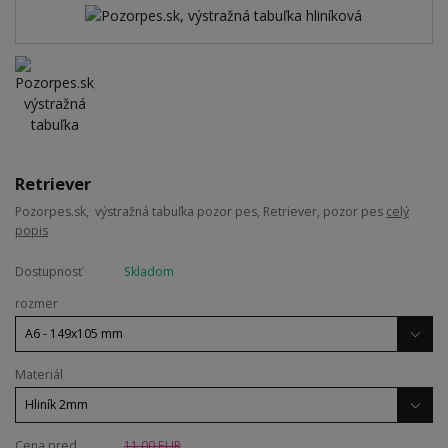
Retriever
Pozorpes.sk, výstražná tabuľka pozor pes, Retriever, pozor pes
celý
popis
Dostupnosť
Skladom
rozmer
Materiál
Cena pred
11,00 EUR