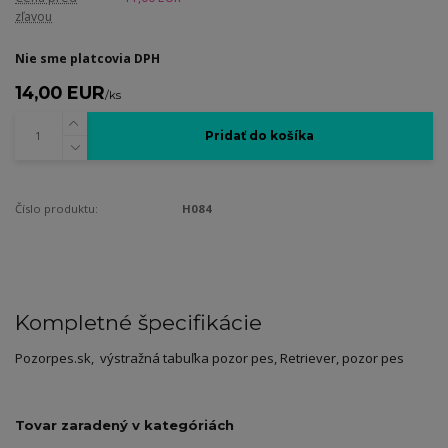
zľavou
Nie sme platcovia DPH
14,00 EUR
/
ks
Pridať do košíka
Číslo produktu:
H084
Kompletné špecifikácie
Pozorpes.sk, výstražná tabuľka pozor pes, Retriever, pozor pes
Tovar zaradený v kategóriách