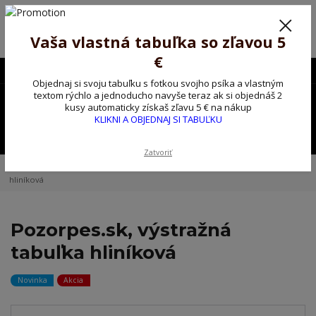
Poprosíme ctených zákazníkov o trpezlivosť, v tomto období máme
predĺžené dodacie lehoty.
Preto sme Vám pripravili malý darček ako ospravedlnenie.
Vaša vlastná tabuľka so zľavou 5
!!! ZĽAVA 5€ na PRVÚ objednávku nad 30€ s kódom pozorpes5 !!!
€
0903563637
EUR
Objednaj si svoju tabuľku s fotkou svojho psíka a vlastným
0
textom rýchlo a jednoducho navyše teraz ak si objednáš 2
0,00 EUR
kusy automaticky získaš zľavu 5 € na nákup
KLIKNI A OBJEDNAJ SI TABUĽKU
Menu
Zatvoriť
Úvod
Kovové výstražné ceduľky
Pozorpes.sk, výstražná tabuľka
hliníková
Pozorpes.sk, výstražná
tabuľka hliníková
Novinka
Akcia