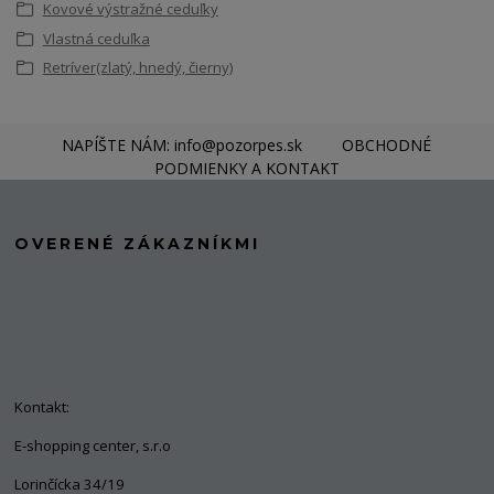
Kovové výstražné ceduľky
Vlastná ceduľka
Retríver(zlatý, hnedý, čierny)
NAPÍŠTE NÁM: info@pozorpes.sk
OBCHODNÉ
PODMIENKY A KONTAKT
OVERENÉ ZÁKAZNÍKMI
Kontakt:
E-shopping center, s.r.o
Lorinčícka 34/19