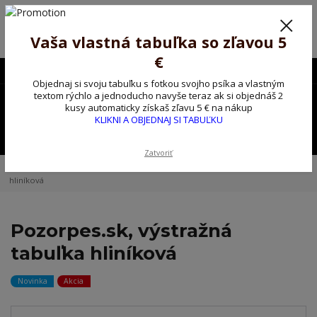
Poprosíme ctených zákazníkov o trpezlivosť, v tomto období máme
predĺžené dodacie lehoty.
Preto sme Vám pripravili malý darček ako ospravedlnenie.
Vaša vlastná tabuľka so zľavou 5
!!! ZĽAVA 5€ na PRVÚ objednávku nad 30€ s kódom pozorpes5 !!!
€
0903563637
EUR
Objednaj si svoju tabuľku s fotkou svojho psíka a vlastným
0
textom rýchlo a jednoducho navyše teraz ak si objednáš 2
0,00 EUR
kusy automaticky získaš zľavu 5 € na nákup
KLIKNI A OBJEDNAJ SI TABUĽKU
Menu
Zatvoriť
Úvod
Kovové výstražné ceduľky
Pozorpes.sk, výstražná tabuľka
hliníková
Pozorpes.sk, výstražná
tabuľka hliníková
Novinka
Akcia