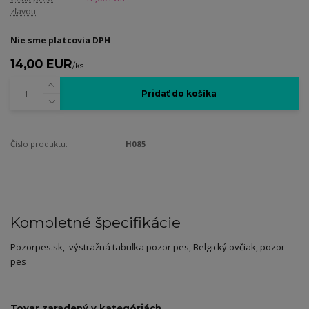
zľavou
Nie sme platcovia DPH
14,00 EUR
/
ks
Pridať do košíka
Číslo produktu:
H085
Kompletné špecifikácie
Pozorpes.sk, výstražná tabuľka pozor pes, Belgický ovčiak, pozor
pes
Tovar zaradený v kategóriách