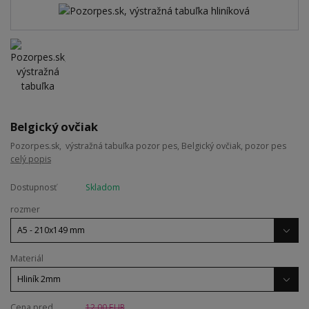
Belgický ovčiak
Pozorpes.sk, výstražná tabuľka pozor pes, Belgický ovčiak, pozor pes
celý popis
Dostupnosť
Skladom
rozmer
Materiál
Cena pred
12,00 EUR