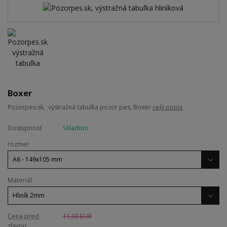
Boxer
Pozorpes.sk, výstražná tabuľka pozor pes, Boxer
celý popis
Dostupnosť
Skladom
rozmer
Materiál
Cena pred
11,00 EUR
zľavou