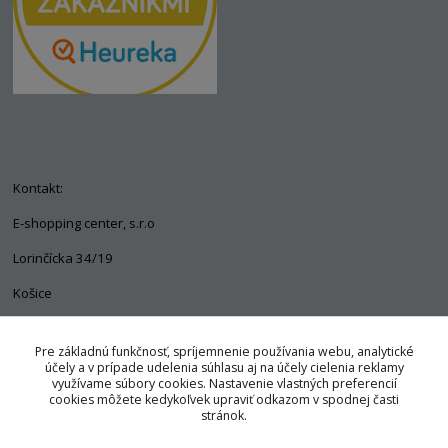
Kontakt:
E-shopping center, s.r.o
Lorinčícka 34/19
Košice
04011
Pre základnú funkčnosť, spríjemnenie používania webu, analytické
+421 903 563 637
účely a v prípade udelenia súhlasu aj na účely cielenia reklamy
využívame súbory cookies. Nastavenie vlastných preferencií
info@pozorpes.sk
cookies môžete kedykoľvek upraviť odkazom v spodnej časti
stránok.