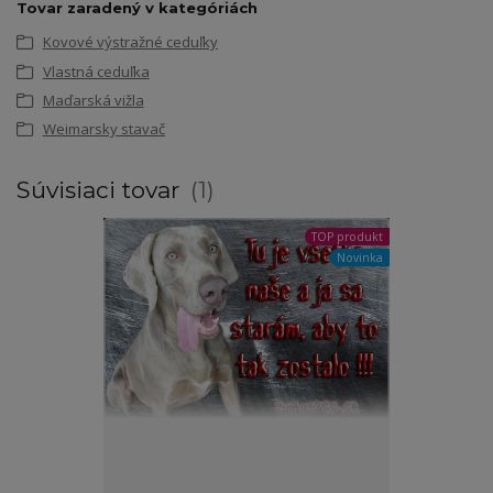
Tovar zaradený v kategóriách
Kovové výstražné ceduľky
Vlastná ceduľka
Maďarská vižla
Weimarsky stavač
Súvisiaci tovar
1
TOP produkt
Novinka