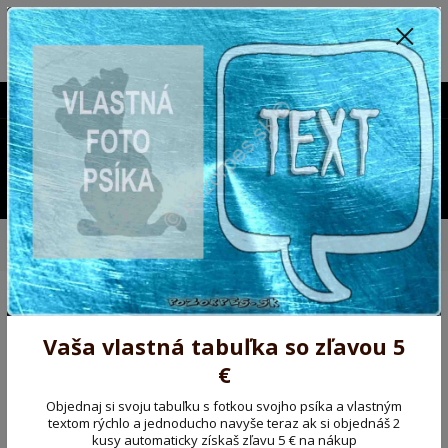
Poprosíme ctených zákazníkov o trpezlivosť, v tomto období máme
predĺžené dodacie lehoty.
Preto sme Vám pripravili malý darček ako ospravedlnenie.
!!! ZĽAVA 5€ na PRVÚ objednávku nad 30€ s kódom pozorpes5 !!!
0903563637
EUR
0
0,00 EUR
Menu
Úvod
Kovové výstražné ceduľky
Pozorpes.sk, výstražná tabuľka
hliníková
Pozorpes.sk, výstražná
Vaša vlastná tabuľka so zľavou 5
tabuľka hliníková
€
Novinka
Akcia
Objednaj si svoju tabuľku s fotkou svojho psíka a vlastným
textom rýchlo a jednoducho navyše teraz ak si objednáš 2
kusy automaticky získaš zľavu 5 € na nákup