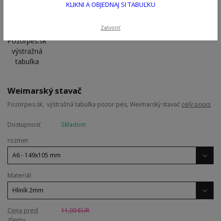
KLIKNI A OBJEDNAJ SI TABUĽKU
Zatvoriť
Weimarský stavač
Pozorpes.sk, výstražná tabuľka pozor pes, Weimarský stavač
celý popis
Dostupnosť
Skladom
rozmer
Materiál
Cena pred
11,00 EUR
zľavou