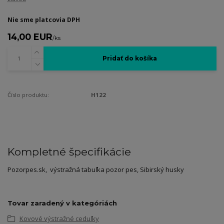
Nie sme platcovia DPH
14,00 EUR
/
ks
Pridať do košíka
Číslo produktu:
H122
Kompletné špecifikácie
Pozorpes.sk, výstražná tabuľka pozor pes, Sibirský husky
Tovar zaradený v kategóriách
Kovové výstražné ceduľky