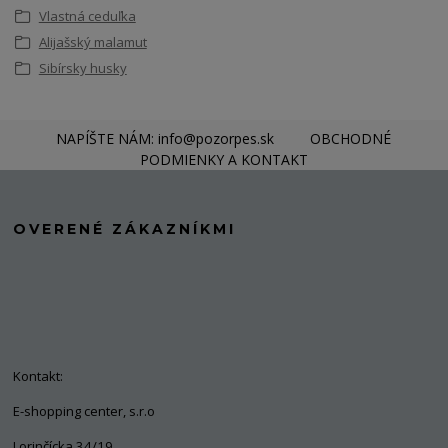
Vlastná ceduľka
Alijašský malamut
Sibírsky husky
NAPÍŠTE NÁM: info@pozorpes.sk
OBCHODNÉ
PODMIENKY A KONTAKT
OVERENÉ ZÁKAZNÍKMI
Kontakt:
E-shopping center, s.r.o
Lorinčícka 34/19