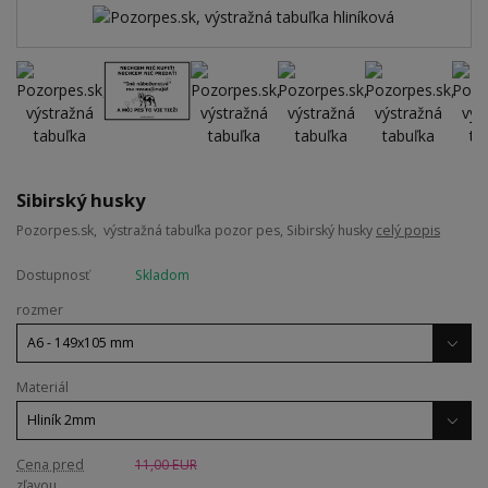
Sibirský husky
Pozorpes.sk, výstražná tabuľka pozor pes, Sibirský husky
celý popis
Dostupnosť
Skladom
rozmer
Materiál
Cena pred
11,00 EUR
zľavou