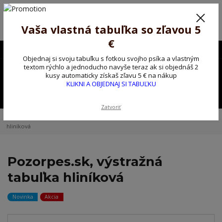
Poprosíme ctených zákazníkov o trpezlivosť, v tomto období máme
predĺžené dodacie lehoty.
Preto sme Vám pripravili malý darček ako ospravedlnenie.
Vaša vlastná tabuľka so zľavou 5
!!! ZĽAVA 5€ na PRVÚ objednávku nad 30€ s kódom pozorpes5 !!!
€
0903563637
EUR
Objednaj si svoju tabuľku s fotkou svojho psíka a vlastným
0
textom rýchlo a jednoducho navyše teraz ak si objednáš 2
0,00 EUR
kusy automaticky získaš zľavu 5 € na nákup
KLIKNI A OBJEDNAJ SI TABUĽKU
Menu
Zatvoriť
Úvod
Kovové výstražné ceduľky
Pozorpes.sk, výstražná tabuľka
hliníková
Pozorpes.sk, výstražná
tabuľka hliníková
Novinka
Akcia