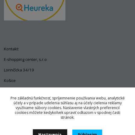
Kontakt:
E-shopping center, s.r.o
Lorinčícka 34/19
Košice
04011
Pre základnú funkčnosť, spríjemnenie používania webu, analytické
+421 903 563 637
účely a v prípade udelenia súhlasu aj na účely cielenia reklamy
využívame súbory cookies. Nastavenie vlastných preferencií
info@pozorpes.sk
cookies môžete kedykoľvek upraviť odkazom v spodnej časti
stránok.
Nastavenia
Súhlasím