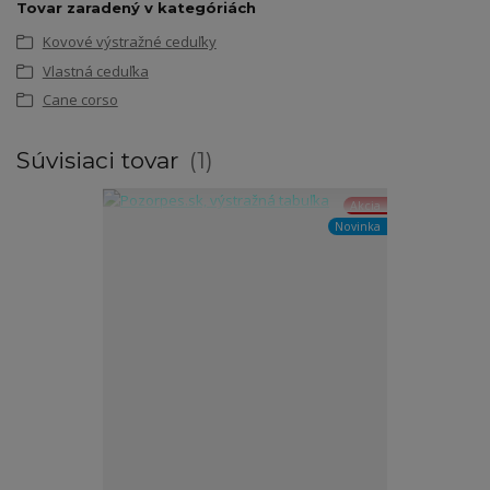
Tovar zaradený v kategóriách
Kovové výstražné ceduľky
Vlastná ceduľka
Cane corso
Súvisiaci tovar
1
Akcia
Novinka