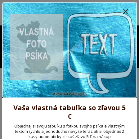
Poprosíme ctených zákazníkov o trpezlivosť, v tomto období máme
predĺžené dodacie lehoty.
Preto sme Vám pripravili malý darček ako ospravedlnenie.
!!! ZĽAVA 5€ na PRVÚ objednávku nad 30€ s kódom pozorpes5 !!!
0903563637
EUR
0
0,00 EUR
Menu
Úvod
Kovové výstražné ceduľky
Pozorpes.sk, výstražná tabuľka
hliníková
Pozorpes.sk, výstražná
Vaša vlastná tabuľka so zľavou 5
tabuľka hliníková
€
Novinka
Objednaj si svoju tabuľku s fotkou svojho psíka a vlastným
textom rýchlo a jednoducho navyše teraz ak si objednáš 2
kusy automaticky získaš zľavu 5 € na nákup