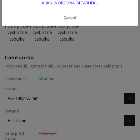
KLIKNI A OBJEDNAJ SI TABUĽKU
Zatvoriť
Cane corso
Pozorpes.sk, výstražná tabuľka pozor pes, Cane corso
celý popis
Dostupnosť
Skladom
rozmer
Materiál
Cena pred
11,00 EUR
zľavou