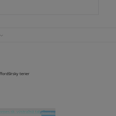
fordšírsky terier
Novinka