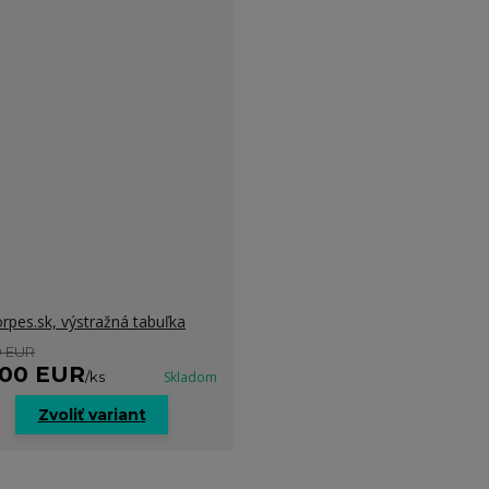
rpes.sk, výstražná tabuľka
0 EUR
,00 EUR
/
ks
Skladom
Zvoliť variant