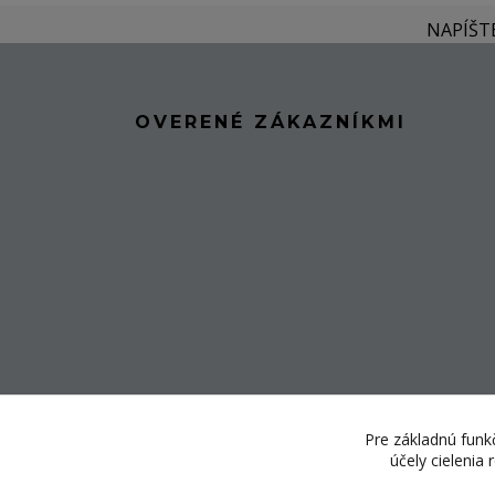
NAPÍŠT
OVERENÉ ZÁKAZNÍKMI
Pre základnú funkč
účely cielenia