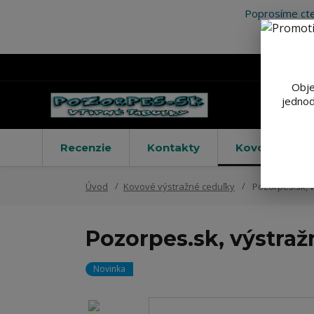
Poprosíme cte
Obje
jednod
Recenzie
Kontakty
Kovové výstr
Úvod
Kovové výstražné ceduľky
Pozorpes.sk, v
Pozorpes.sk, výstraž
Novinka