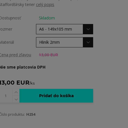
Staffordšírsky terier
celý popis
Dostupnosť
Skladom
rozmer
Materiál
Cena pred zľavou
13,00 EUR
Nie sme platcovia DPH
13,00 EUR
/
ks
Pridať do košíka
Číslo produktu:
H254