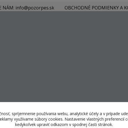
E NÁM: info@pozorpes.sk
OBCHODNÉ PODMIENKY A 
nosť, spríjemnenie používania webu, analytické účely a v prípade ude
 reklamy využívame súbory cookies. Nastavenie vlastných preferencií
kedykoľvek upraviť odkazom v spodnej časti stránok.