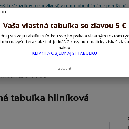
ných zákazníkov o trpezlivosť, v tomto období máme predĺžené d
Preto sme Vám pripravili malý darček ako ospravedlnenie.
!!! ZĽAVA 5€ na PRVÚ objednávku nad 30€ s kódom pozorpes5 !!!
Vaša vlastná tabuľka so zľavou 5 €
dnaj si svoju tabuľku s fotkou svojho psíka a vlastným textom rýc
ucho navyše teraz ak si objednáš 2 kusy automaticky získaš zľavu
Hľada
nákup
KLIKNI A OBJEDNAJ SI TABUĽKU
ažné ceduľky
Nerezové pieskované ceduľky
Zatvoriť
ýstražná tabuľka hliníková
ná tabuľka hliníková