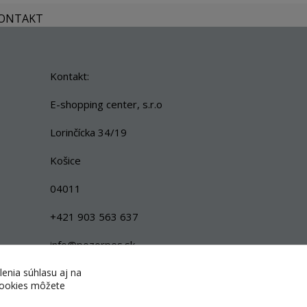
KONTAKT
Kontakt:
E-shopping center, s.r.o
Lorinčícka 34/19
Košice
04011
+421 903 563 637
info@pozorpes.sk
lenia súhlasu aj na
 cookies môžete