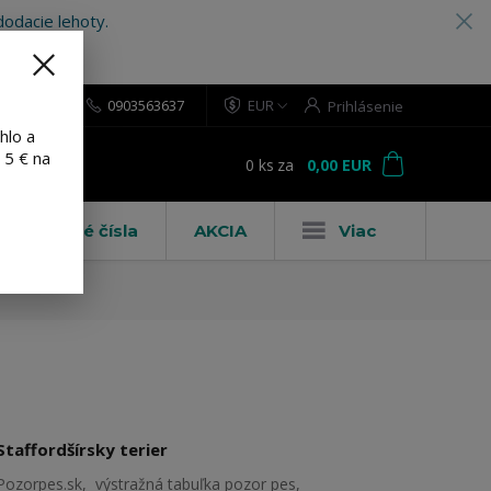
odacie lehoty.
0903563637
EUR
Prihlásenie
hlo a
 5 € na
0
ks
za
0,00 EUR
ť
Domové čísla
AKCIA
Viac
Staffordšírsky terier
Pozorpes.sk, výstražná tabuľka pozor pes,