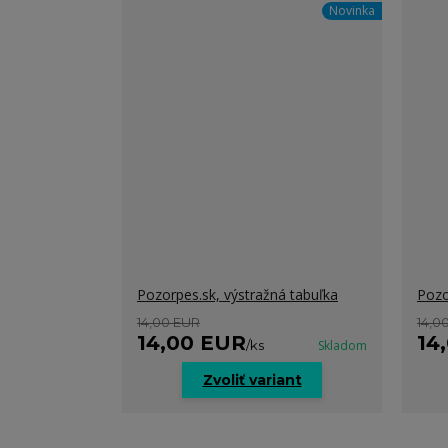
Novinka
Pozorpes.sk, výstražná tabuľka
Pozo
14,00 EUR
14,0
14,00 EUR
14
/
ks
Skladom
Zvoliť variant