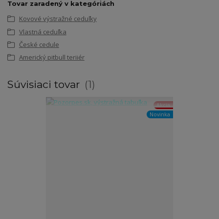
Tovar zaradený v kategóriách
Kovové výstražné ceduľky
Vlastná ceduľka
České cedule
Americký pitbull teriiér
Súvisiaci tovar
1
Akcia
Novinka