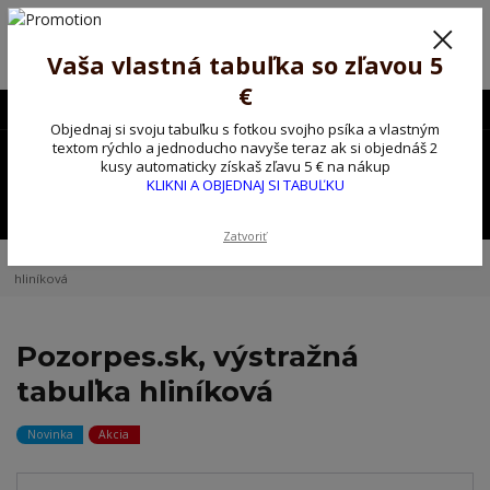
Poprosíme ctených zákazníkov o trpezlivosť, v tomto období máme
predĺžené dodacie lehoty.
Preto sme Vám pripravili malý darček ako ospravedlnenie.
Vaša vlastná tabuľka so zľavou 5
!!! ZĽAVA 5€ na PRVÚ objednávku nad 30€ s kódom pozorpes5 !!!
€
0903563637
EUR
Objednaj si svoju tabuľku s fotkou svojho psíka a vlastným
0
textom rýchlo a jednoducho navyše teraz ak si objednáš 2
0,00 EUR
kusy automaticky získaš zľavu 5 € na nákup
KLIKNI A OBJEDNAJ SI TABUĽKU
Menu
Zatvoriť
Úvod
Kovové výstražné ceduľky
Pozorpes.sk, výstražná tabuľka
hliníková
Pozorpes.sk, výstražná
tabuľka hliníková
Novinka
Akcia