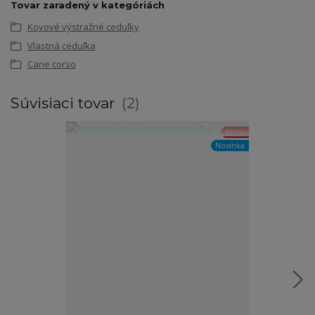
Tovar zaradený v kategóriách
Kovové výstražné ceduľky
Vlastná ceduľka
Cane corso
Súvisiaci tovar
2
Akcia
Novinka