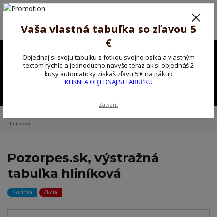
Poprosíme ctených zákazníkov o trpezlivosť, v tomto období máme
predĺžené dodacie lehoty.
Preto sme Vám pripravili malý darček ako ospravedlnenie.
Vaša vlastná tabuľka so zľavou 5
!!! ZĽAVA 5€ na PRVÚ objednávku nad 30€ s kódom pozorpes5 !!!
€
0903563637
EUR
Objednaj si svoju tabuľku s fotkou svojho psíka a vlastným
0
textom rýchlo a jednoducho navyše teraz ak si objednáš 2
0,00 EUR
kusy automaticky získaš zľavu 5 € na nákup
KLIKNI A OBJEDNAJ SI TABUĽKU
Menu
Zatvoriť
Úvod
Kovové výstražné ceduľky
Pozorpes.sk, výstražná tabuľka
hliníková
Pozorpes.sk, výstražná
tabuľka hliníková
Novinka
Akcia