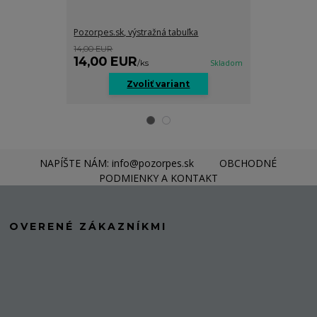
Pozorpes.sk, výstražná tabuľka
Pozorpes.sk, v
14,00 EUR
14,00 EUR
14,00 EUR
14,00 EU
/
ks
Skladom
Zvoliť variant
Z
NAPÍŠTE NÁM: info@pozorpes.sk
OBCHODNÉ
PODMIENKY A KONTAKT
OVERENÉ ZÁKAZNÍKMI