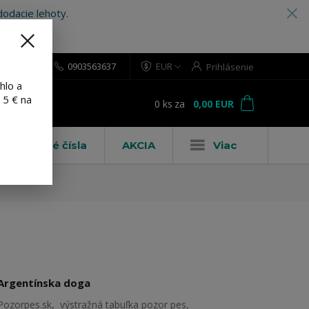
odacie lehoty.
0903563637
EUR
Prihlásenie
hlo a
 5 € na
0
ks
za
0,00 EUR
ť
Domové čísla
AKCIA
Viac
Argentínska doga
Pozorpes.sk, výstražná tabuľka pozor pes,