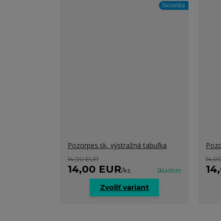
Novinka
Pozorpes.sk, výstražná tabuľka
Pozo
14,00 EUR
14,0
14,00 EUR
14
/
ks
Skladom
Zvoliť variant