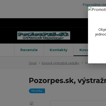
Poprosíme cte
Obje
jednod
Recenzie
Kontakty
Kovové výstr
Úvod
Kovové výstražné ceduľky
Pozorpes.sk, v
Pozorpes.sk, výstraž
Novinka