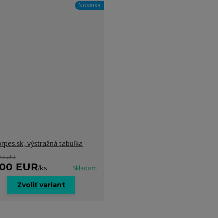
Novinka
rpes.sk, výstražná tabuľka
0 EUR
,00 EUR
/
ks
Skladom
Zvoliť variant