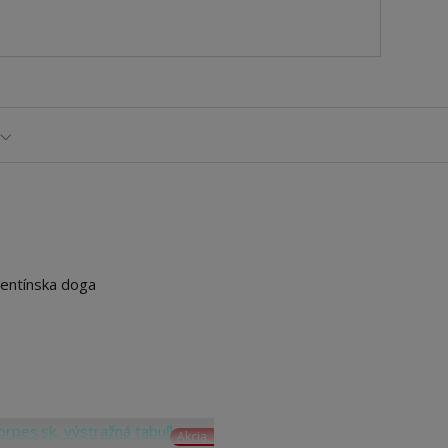
gentínska doga
Akcia