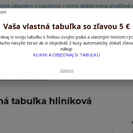
ných zákazníkov o trpezlivosť, v tomto období máme predĺžené d
Preto sme Vám pripravili malý darček ako ospravedlnenie.
!!! ZĽAVA 5€ na PRVÚ objednávku nad 30€ s kódom pozorpes5 !!!
Vaša vlastná tabuľka so zľavou 5 €
dnaj si svoju tabuľku s fotkou svojho psíka a vlastným textom rýc
ucho navyše teraz ak si objednáš 2 kusy automaticky získaš zľavu
Hľada
nákup
KLIKNI A OBJEDNAJ SI TABUĽKU
ažné ceduľky
Nerezové pieskované ceduľky
Zatvoriť
ýstražná tabuľka hliníková
ná tabuľka hliníková