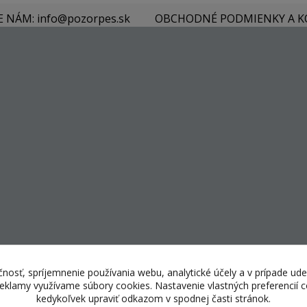
E NÁM: info@pozorpes.sk
OBCHODNÉ PODMIENKY A 
nosť, spríjemnenie používania webu, analytické účely a v prípade ude
 reklamy využívame súbory cookies. Nastavenie vlastných preferencií
kedykoľvek upraviť odkazom v spodnej časti stránok.