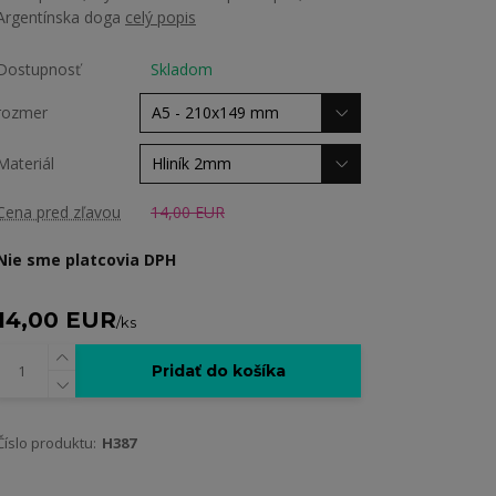
Argentínska doga
celý popis
Dostupnosť
Skladom
rozmer
Materiál
Cena pred zľavou
14,00 EUR
Nie sme platcovia DPH
14,00 EUR
/
ks
Pridať do košíka
Číslo produktu:
H387