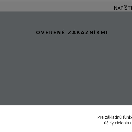
NAPÍŠT
OVERENÉ ZÁKAZNÍKMI
Pre základnú funkč
účely cielenia