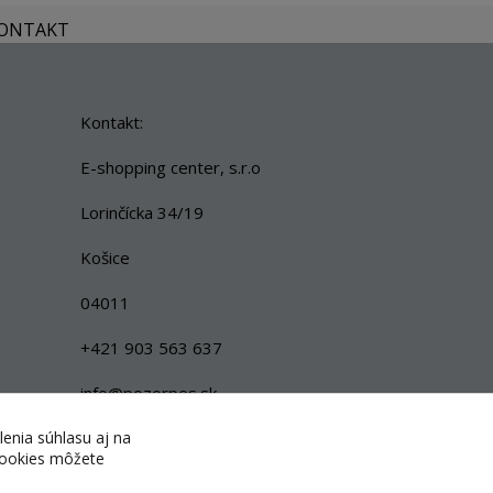
KONTAKT
Kontakt:
E-shopping center, s.r.o
Lorinčícka 34/19
Košice
04011
+421 903 563 637
info@pozorpes.sk
lenia súhlasu aj na
 cookies môžete