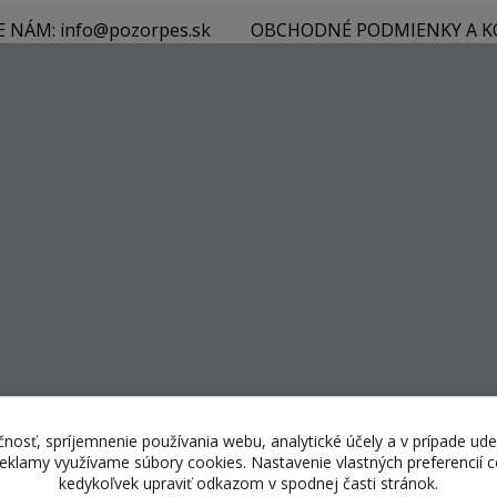
E NÁM: info@pozorpes.sk
OBCHODNÉ PODMIENKY A 
nosť, spríjemnenie používania webu, analytické účely a v prípade ude
 reklamy využívame súbory cookies. Nastavenie vlastných preferencií
kedykoľvek upraviť odkazom v spodnej časti stránok.