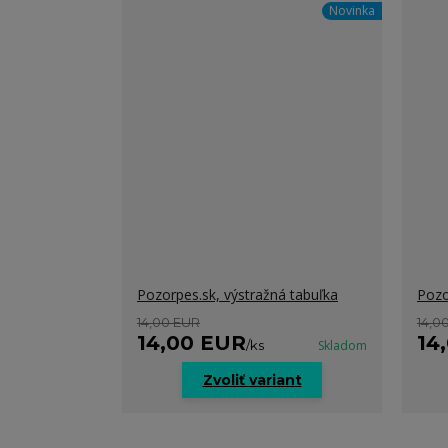
Novinka
Pozorpes.sk, výstražná tabuľka
Pozo
14,00 EUR
14,0
14,00 EUR
14
/
ks
Skladom
Zvoliť variant