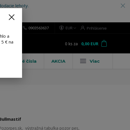
odacie lehoty.
0903563637
EUR
Prihlásenie
hlo a
 5 € na
0
ks
za
0,00 EUR
ť
Domové čísla
AKCIA
Viac
Bullmastif
Pozorpes.sk, výstražná tabuľka pozor pes,