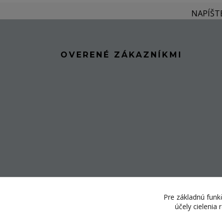
NAPÍŠT
OVERENÉ ZÁKAZNÍKMI
Pre základnú funkč
účely cielenia