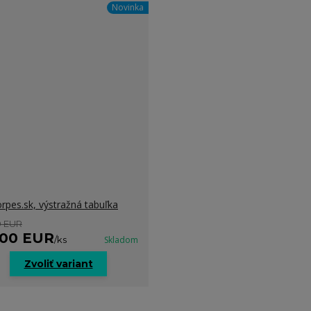
Novinka
rpes.sk, výstražná tabuľka
0 EUR
,00 EUR
/
ks
Skladom
Zvoliť variant