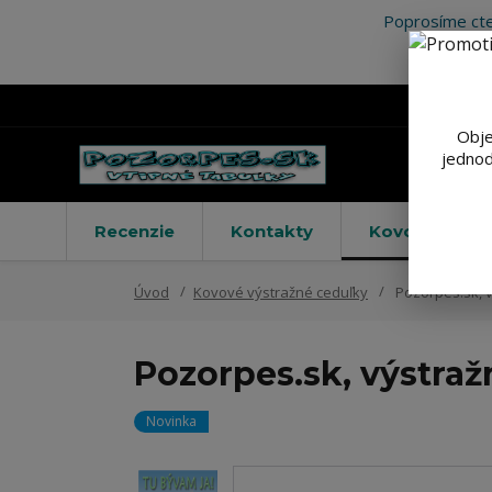
Poprosíme cte
Obje
jednod
Recenzie
Kontakty
Kovové výstr
Úvod
Kovové výstražné ceduľky
Pozorpes.sk, v
Pozorpes.sk, výstraž
Novinka