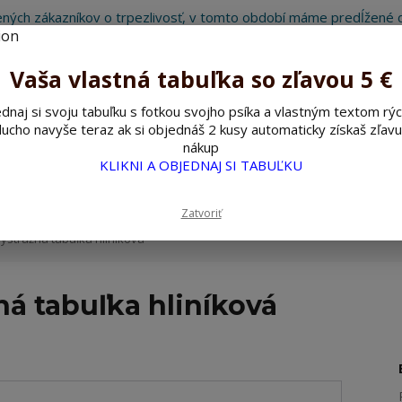
ných zákazníkov o trpezlivosť, v tomto období máme predĺžené d
Preto sme Vám pripravili malý darček ako ospravedlnenie.
!!! ZĽAVA 5€ na PRVÚ objednávku nad 30€ s kódom pozorpes5 !!!
Vaša vlastná tabuľka so zľavou 5 €
dnaj si svoju tabuľku s fotkou svojho psíka a vlastným textom rýc
ucho navyše teraz ak si objednáš 2 kusy automaticky získaš zľavu
Hľada
nákup
KLIKNI A OBJEDNAJ SI TABUĽKU
ažné ceduľky
Nerezové pieskované ceduľky
Zatvoriť
ýstražná tabuľka hliníková
ná tabuľka hliníková