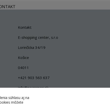
KONTAKT
Kontakt:
E-shopping center, s.r.o
Lorinčícka 34/19
Košice
04011
+421 903 563 637
info@pozorpes.sk
lenia súhlasu aj na
 cookies môžete