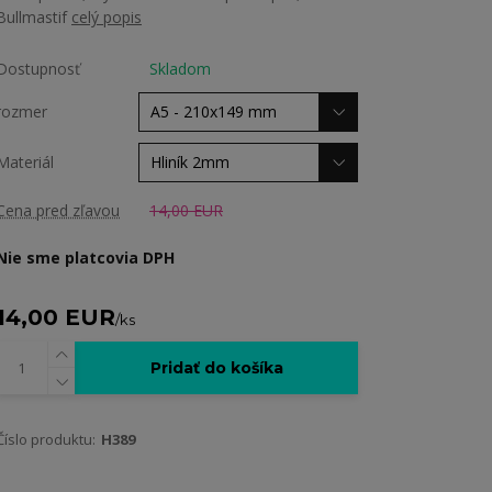
Bullmastif
celý popis
Dostupnosť
Skladom
rozmer
Materiál
Cena pred zľavou
14,00 EUR
Nie sme platcovia DPH
14,00 EUR
/
ks
Pridať do košíka
Číslo produktu:
H389