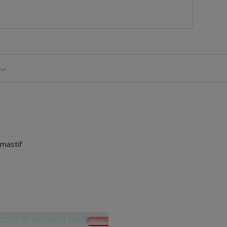
lmastif
Akcia