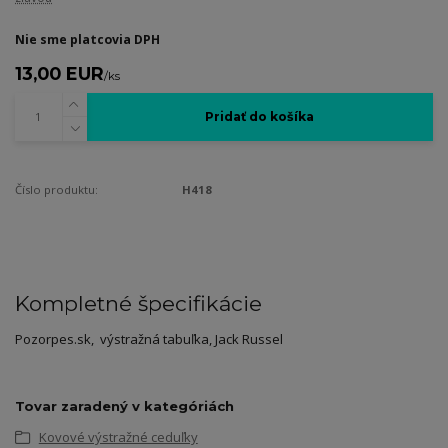
Nie sme platcovia DPH
13,00 EUR
/
ks
Pridať do košíka
Číslo produktu:
H418
Kompletné špecifikácie
Pozorpes.sk, výstražná tabuľka, Jack Russel
Tovar zaradený v kategóriách
Kovové výstražné ceduľky