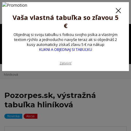
Poprosíme ctených zákazníkov o trpezlivosť, v tomto období máme
predĺžené dodacie lehoty.
Preto sme Vám pripravili malý darček ako ospravedlnenie.
Vaša vlastná tabuľka so zľavou 5
!!! ZĽAVA 5€ na PRVÚ objednávku nad 30€ s kódom pozorpes5 !!!
€
0903563637
EUR
Objednaj si svoju tabuľku s fotkou svojho psíka a vlastným
0
textom rýchlo a jednoducho navyše teraz ak si objednáš 2
0,00 EUR
kusy automaticky získaš zľavu 5 € na nákup
KLIKNI A OBJEDNAJ SI TABUĽKU
Menu
Zatvoriť
Úvod
Kovové výstražné ceduľky
Pozorpes.sk, výstražná tabuľka
hliníková
Pozorpes.sk, výstražná
tabuľka hliníková
Novinka
Akcia