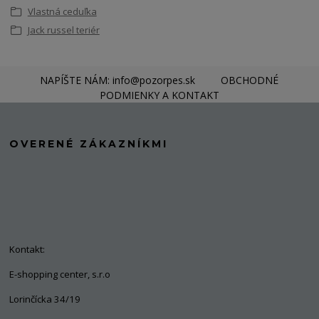
Vlastná ceduľka
Jack russel teriér
NAPÍŠTE NÁM: info@pozorpes.sk
OBCHODNÉ
PODMIENKY A KONTAKT
OVERENÉ ZÁKAZNÍKMI
Kontakt:
E-shopping center, s.r.o
Lorinčícka 34/19