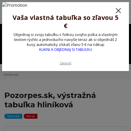
Poprosíme ctených zákazníkov o trpezlivosť, v tomto období máme
predĺžené dodacie lehoty.
Preto sme Vám pripravili malý darček ako ospravedlnenie.
Vaša vlastná tabuľka so zľavou 5
!!! ZĽAVA 5€ na PRVÚ objednávku nad 30€ s kódom pozorpes5 !!!
€
0903563637
EUR
Objednaj si svoju tabuľku s fotkou svojho psíka a vlastným
0
textom rýchlo a jednoducho navyše teraz ak si objednáš 2
0,00 EUR
kusy automaticky získaš zľavu 5 € na nákup
KLIKNI A OBJEDNAJ SI TABUĽKU
Menu
Zatvoriť
Úvod
Kovové výstražné ceduľky
Pozorpes.sk, výstražná tabuľka
hliníková
Pozorpes.sk, výstražná
tabuľka hliníková
Novinka
Akcia