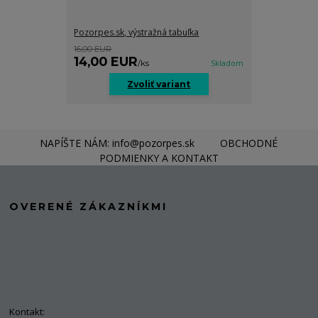
Pozorpes.sk, výstražná tabuľka
16,00 EUR
14,00 EUR
/
ks
Skladom
Zvoliť variant
NAPÍŠTE NÁM: info@pozorpes.sk
OBCHODNÉ
PODMIENKY A KONTAKT
OVERENÉ ZÁKAZNÍKMI
Kontakt: