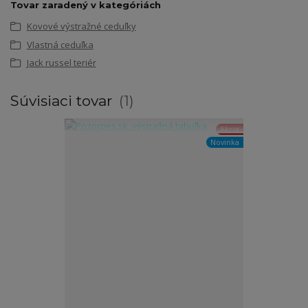
Tovar zaradený v kategóriách
Kovové výstražné ceduľky
Vlastná ceduľka
Jack russel teriér
Súvisiaci tovar
1
Akcia
Novinka