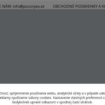
E NÁM: info@pozorpes.sk
OBCHODNÉ PODMIENKY A 
nosť, spríjemnenie používania webu, analytické účely a v prípade ude
 reklamy využívame súbory cookies. Nastavenie vlastných preferencií
kedykoľvek upraviť odkazom v spodnej časti stránok.