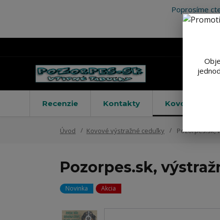
Poprosíme cte
Obje
jednod
Recenzie
Kontakty
Kovové výstr
Úvod
Kovové výstražné ceduľky
Pozorpes.sk, v
Pozorpes.sk, výstraž
Novinka
Akcia