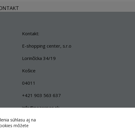
KONTAKT
Kontakt:
E-shopping center, s.r.o
Lorinčícka 34/19
Košice
04011
+421 903 563 637
info@pozorpes.sk
lenia súhlasu aj na
 cookies môžete