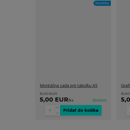
Novinka
Montážna sada pre tabuľku A5
Graf
8,00 EUR
8,00
5,00 EUR
5,
/
ks
Skladom
Pridať do košíka