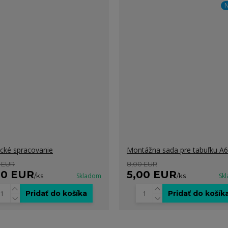
N
ické spracovanie
Montážna sada pre tabuľku A6
 EUR
8,00 EUR
00 EUR
5,00 EUR
/
ks
Skladom
/
ks
Sk
Pridať do košíka
Pridať do košík