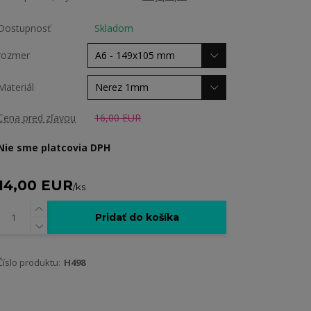
Dostupnosť
Skladom
rozmer
Materiál
Cena pred zľavou
16,00 EUR
Nie sme platcovia DPH
14,00 EUR
/
ks
Pridať do košíka
Číslo produktu:
H498