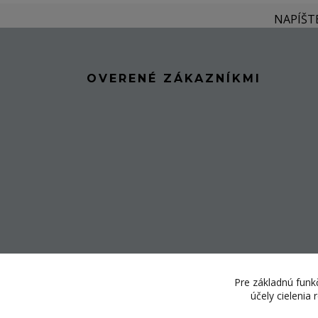
NAPÍŠT
OVERENÉ ZÁKAZNÍKMI
Pre základnú funkč
účely cielenia