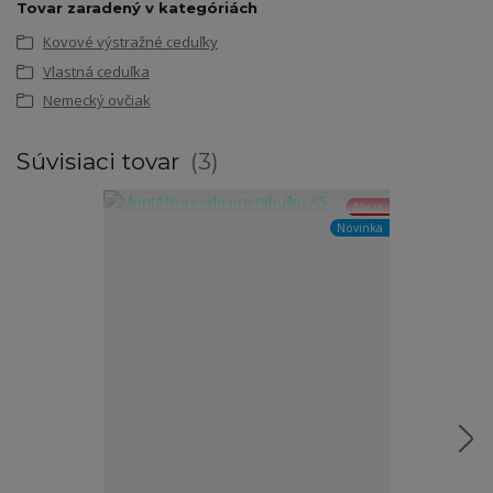
Tovar zaradený v kategóriách
Kovové výstražné ceduľky
Vlastná ceduľka
Nemecký ovčiak
Súvisiaci tovar
3
Akcia
Novinka