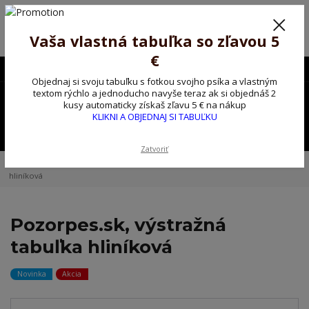
Poprosíme ctených zákazníkov o trpezlivosť, v tomto období máme
predĺžené dodacie lehoty.
Preto sme Vám pripravili malý darček ako ospravedlnenie.
Vaša vlastná tabuľka so zľavou 5
!!! ZĽAVA 5€ na PRVÚ objednávku nad 30€ s kódom pozorpes5 !!!
€
0903563637
EUR
Objednaj si svoju tabuľku s fotkou svojho psíka a vlastným
0
textom rýchlo a jednoducho navyše teraz ak si objednáš 2
0,00 EUR
kusy automaticky získaš zľavu 5 € na nákup
KLIKNI A OBJEDNAJ SI TABUĽKU
Menu
Zatvoriť
Úvod
Kovové výstražné ceduľky
Pozorpes.sk, výstražná tabuľka
hliníková
Pozorpes.sk, výstražná
tabuľka hliníková
Novinka
Akcia