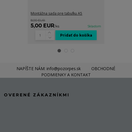
Montážna sada pre tabuľku A5
Grafické spra
8,00 EUR
8,00 EUR
5,00 EUR
5,00 EUR
/
ks
Skladom
Pridať do košíka
NAPÍŠTE NÁM: info@pozorpes.sk
OBCHODNÉ
PODMIENKY A KONTAKT
OVERENÉ ZÁKAZNÍKMI