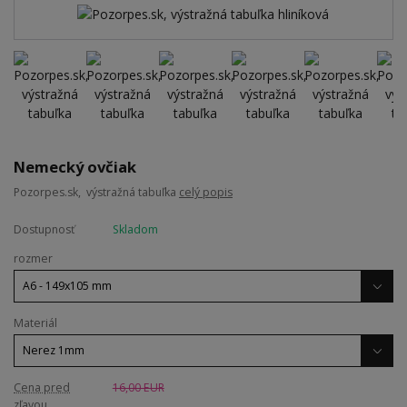
Nemecký ovčiak
Pozorpes.sk, výstražná tabuľka
celý popis
Dostupnosť
Skladom
rozmer
Materiál
Cena pred
16,00 EUR
zľavou