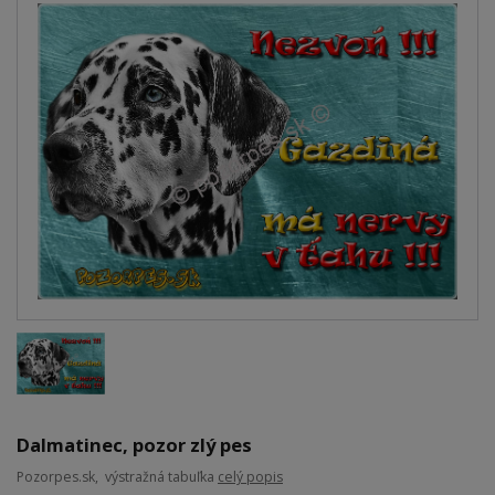
Dalmatinec, pozor zlý pes
Pozorpes.sk, výstražná tabuľka
celý popis