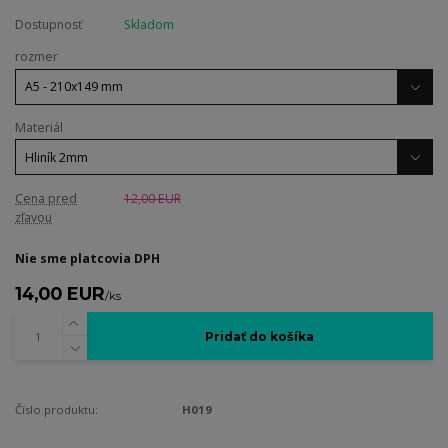
Dostupnosť
Skladom
rozmer
Materiál
Cena pred
12,00 EUR
zľavou
Nie sme platcovia DPH
14,00 EUR
/
ks
Pridať do košíka
Číslo produktu:
H019