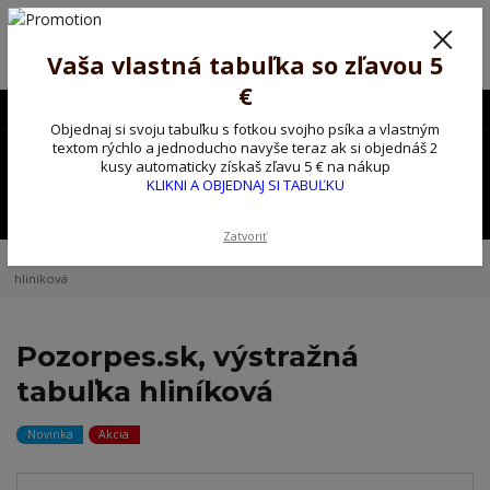
Poprosíme ctených zákazníkov o trpezlivosť, v tomto období máme
predĺžené dodacie lehoty.
Preto sme Vám pripravili malý darček ako ospravedlnenie.
Vaša vlastná tabuľka so zľavou 5
!!! ZĽAVA 5€ na PRVÚ objednávku nad 30€ s kódom pozorpes5 !!!
€
0903563637
EUR
Objednaj si svoju tabuľku s fotkou svojho psíka a vlastným
0
textom rýchlo a jednoducho navyše teraz ak si objednáš 2
0,00 EUR
kusy automaticky získaš zľavu 5 € na nákup
KLIKNI A OBJEDNAJ SI TABUĽKU
Menu
Zatvoriť
Úvod
Kovové výstražné ceduľky
Pozorpes.sk, výstražná tabuľka
hliníková
Pozorpes.sk, výstražná
tabuľka hliníková
Novinka
Akcia