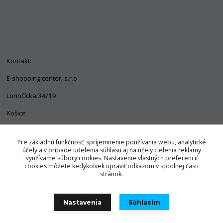
Kontakt:
E-shopping center, s.r.o
Lorinčícka 34/19
Košice
04011
Pre základnú funkčnosť, spríjemnenie používania webu, analytické
+421 903 563 637
účely a v prípade udelenia súhlasu aj na účely cielenia reklamy
využívame súbory cookies. Nastavenie vlastných preferencií
info@pozorpes.sk
cookies môžete kedykoľvek upraviť odkazom v spodnej časti
stránok.
Nastavenia
Súhlasím
© Copyright 2025 E-shopping center, s.r.o.