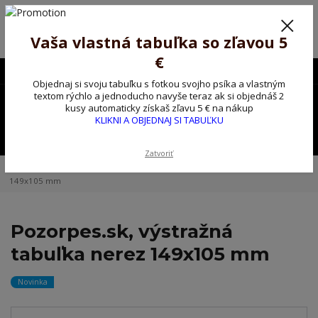
Poprosíme ctených zákazníkov o trpezlivosť, v tomto období máme
predĺžené dodacie lehoty.
Preto sme Vám pripravili malý darček ako ospravedlnenie.
Vaša vlastná tabuľka so zľavou 5
!!! ZĽAVA 5€ na PRVÚ objednávku nad 30€ s kódom pozorpes5 !!!
€
0903563637
EUR
Objednaj si svoju tabuľku s fotkou svojho psíka a vlastným
0
textom rýchlo a jednoducho navyše teraz ak si objednáš 2
0,00 EUR
kusy automaticky získaš zľavu 5 € na nákup
KLIKNI A OBJEDNAJ SI TABUĽKU
Menu
Zatvoriť
Úvod
Kovové výstražné ceduľky
Pozorpes.sk, výstražná tabuľka nerez
149x105 mm
Pozorpes.sk, výstražná
tabuľka nerez 149x105 mm
Novinka