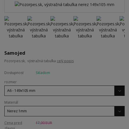
Samojed
Pozorpes.sk, výstražná tabuľka
celý popis
Dostupnosť
Skladom
rozmer
Materiál
Cena pred
17,00 EUR
zľavou