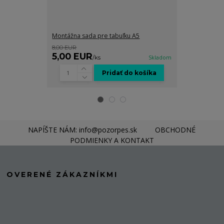
Montážna sada pre tabuľku A5
Grafické spra
8,00 EUR
8,00 EUR
5,00 EUR
5,00 EUR
/
ks
Skladom
Pridať do košíka
NAPÍŠTE NÁM: info@pozorpes.sk
OBCHODNÉ
PODMIENKY A KONTAKT
OVERENÉ ZÁKAZNÍKMI