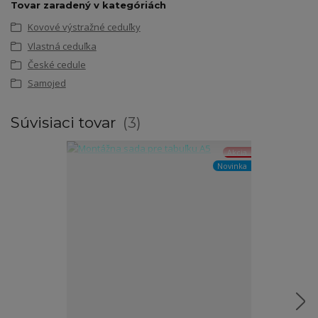
Tovar zaradený v kategóriách
Kovové výstražné ceduľky
Vlastná ceduľka
České cedule
Samojed
Súvisiaci tovar
3
Akcia
Novinka