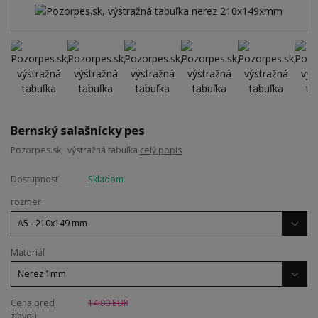
Bernský salašnícky pes
Pozorpes.sk, výstražná tabuľka
celý popis
Dostupnosť
Skladom
rozmer
Materiál
Cena pred
14,00 EUR
zľavou