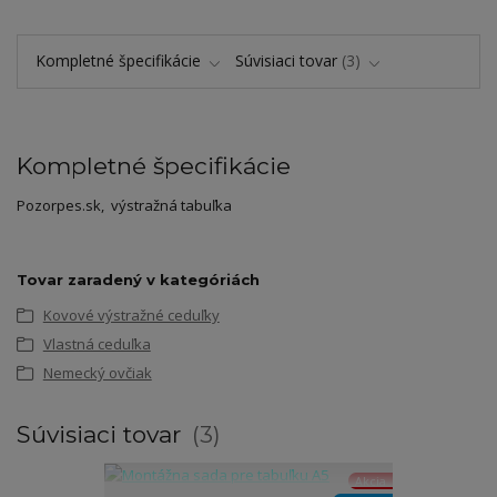
Kompletné špecifikácie
Súvisiaci tovar
3
Kompletné špecifikácie
Pozorpes.sk, výstražná tabuľka
Tovar zaradený v kategóriách
Kovové výstražné ceduľky
Vlastná ceduľka
Nemecký ovčiak
Súvisiaci tovar
3
Akcia