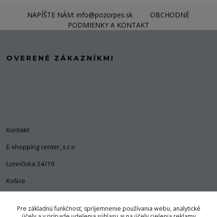
NAPÍŠTE NÁM: info@pozorpes.sk
OBCHODNÉ
PODMIENKY A KONTAKT
OVERENÉ ZÁKAZNÍKMI
Kontakt:
E-shopping center, s.r.o
Lorinčícka 34/19
Košice
04011
Pre základnú funkčnosť, spríjemnenie používania webu, analytické
+421 903 563 637
účely a v prípade udelenia súhlasu aj na účely cielenia reklamy