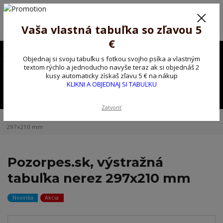
Poprosíme ctených zákazníkov o trpezlivosť, v tomto období máme
predĺžené dodacie lehoty.
Preto sme Vám pripravili malý darček ako ospravedlnenie.
Vaša vlastná tabuľka so zľavou 5
!!! ZĽAVA 5€ na PRVÚ objednávku nad 30€ s kódom pozorpes5 !!!
€
0903563637
EUR
Objednaj si svoju tabuľku s fotkou svojho psíka a vlastným
0
textom rýchlo a jednoducho navyše teraz ak si objednáš 2
0,00 EUR
kusy automaticky získaš zľavu 5 € na nákup
KLIKNI A OBJEDNAJ SI TABUĽKU
Menu
Zatvoriť
Úvod
Kovové výstražné ceduľky
Pozorpes.sk, výstražná tabuľka nerez
297x210 mm
Pozorpes.sk, výstražná
tabuľka nerez 297x210 mm
Novinka
Akcia