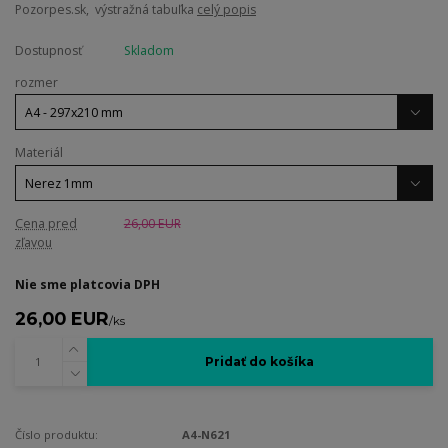
Pozorpes.sk, výstražná tabuľka
celý popis
Dostupnosť
Skladom
rozmer
Materiál
Cena pred
26,00 EUR
zľavou
Nie sme platcovia DPH
26,00 EUR
/
ks
Pridať do košíka
Číslo produktu:
A4-N621