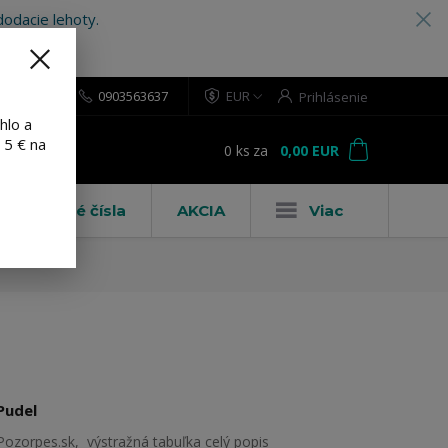
odacie lehoty.
0903563637
EUR
Prihlásenie
hlo a
 5 € na
0
ks
za
0,00 EUR
ť
Domové čísla
AKCIA
Viac
Pudel
Pozorpes.sk, výstražná tabuľka
celý popis