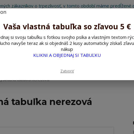
ných zákazníkov o trpezlivosť, v tomto období máme predĺžené d
Preto sme Vám pripravili malý darček ako ospravedlnenie.
!!! ZĽAVA 5€ na PRVÚ objednávku nad 30€ s kódom pozorpes5 !!!
Vaša vlastná tabuľka so zľavou 5 €
dnaj si svoju tabuľku s fotkou svojho psíka a vlastným textom rýc
ucho navyše teraz ak si objednáš 2 kusy automaticky získaš zľavu
Hľada
nákup
KLIKNI A OBJEDNAJ SI TABUĽKU
ažné ceduľky
Nerezové pieskované ceduľky
Zatvoriť
výstražná tabuľka nerezová
ná tabuľka nerezová