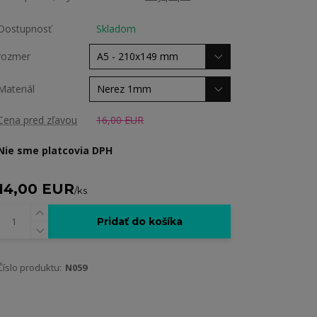
Dostupnosť
Skladom
rozmer
Materiál
Cena pred zľavou
16,00 EUR
Nie sme platcovia DPH
14,00 EUR
/
ks
Pridať do košíka
Číslo produktu:
N059