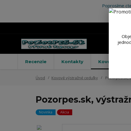
Poprosíme cte
Obje
jednod
Recenzie
Kontakty
Kovové výstr
Úvod
Kovové výstražné ceduľky
Pozorpes.sk, 
Pozorpes.sk, výstraž
Novinka
Akcia