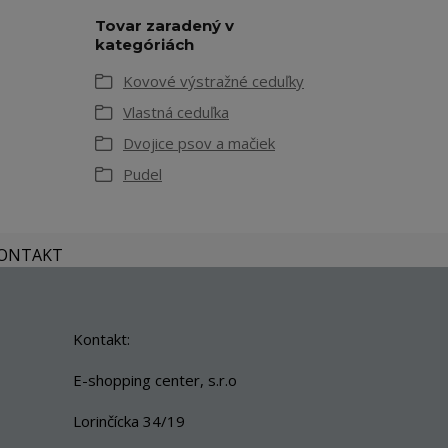
Tovar zaradený v
kategóriách
Kovové výstražné ceduľky
Vlastná ceduľka
Dvojice psov a mačiek
Pudel
KONTAKT
Kontakt:
E-shopping center, s.r.o
Lorinčícka 34/19