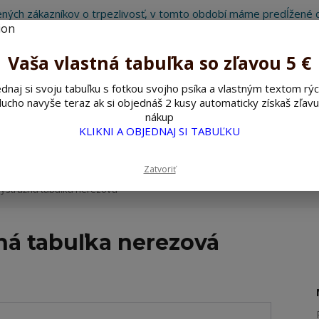
ných zákazníkov o trpezlivosť, v tomto období máme predĺžené d
Preto sme Vám pripravili malý darček ako ospravedlnenie.
!!! ZĽAVA 5€ na PRVÚ objednávku nad 30€ s kódom pozorpes5 !!!
Vaša vlastná tabuľka so zľavou 5 €
dnaj si svoju tabuľku s fotkou svojho psíka a vlastným textom rýc
ucho navyše teraz ak si objednáš 2 kusy automaticky získaš zľavu
Hľada
nákup
KLIKNI A OBJEDNAJ SI TABUĽKU
ažné ceduľky
Nerezové pieskované ceduľky
Zatvoriť
výstražná tabuľka nerezová
ná tabuľka nerezová