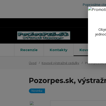
Poprosíme cte
Obje
jednod
Recenzie
Kontakty
Kovové výstr
Úvod
Kovové výstražné ceduľky
Pozorpes.sk, 
Pozorpes.sk, výstraž
Novinka