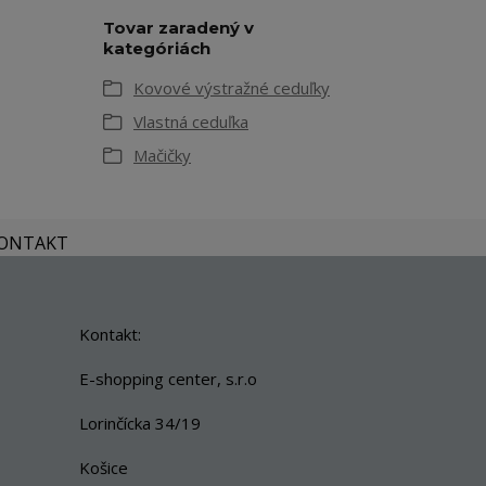
Tovar zaradený v
kategóriách
Kovové výstražné ceduľky
Vlastná ceduľka
Mačičky
KONTAKT
Kontakt:
E-shopping center, s.r.o
Lorinčícka 34/19
Košice