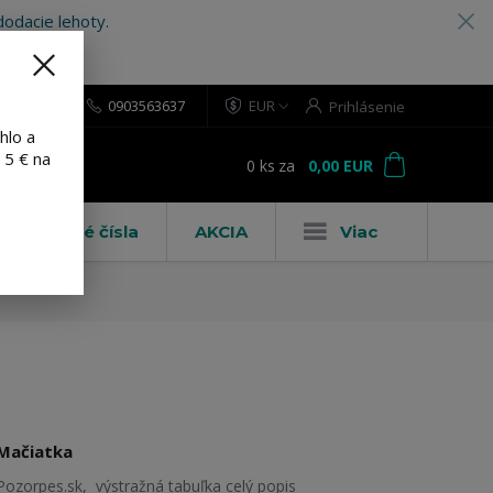
odacie lehoty.
0903563637
EUR
Prihlásenie
hlo a
 5 € na
0
ks
za
0,00 EUR
ť
Domové čísla
AKCIA
Viac
Mačiatka
Pozorpes.sk, výstražná tabuľka
celý popis