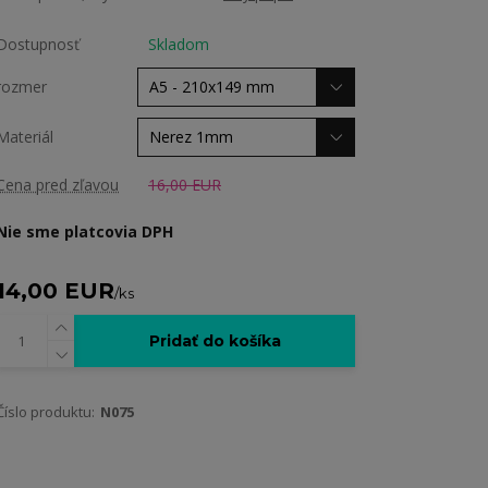
Dostupnosť
Skladom
rozmer
Materiál
Cena pred zľavou
16,00 EUR
Nie sme platcovia DPH
14,00 EUR
/
ks
Pridať do košíka
Číslo produktu:
N075