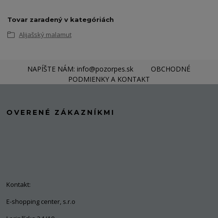
Tovar zaradený v kategóriách
Alijašský malamut
NAPÍŠTE NÁM: info@pozorpes.sk
OBCHODNÉ
PODMIENKY A KONTAKT
OVERENÉ ZÁKAZNÍKMI
Kontakt:
E-shopping center, s.r.o