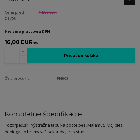
Cena pred
14,00 EUR
zľavou
Nie sme platcovia DPH
16,00 EUR
/
ks
Pridať do košíka
Číslo produktu:
PN003
Kompletné špecifikácie
Pozorpes.sk, výstražná tabuľka pozor pes, Malamut,
Moj pies
dobiega do bramy w 3 sekundy ,czas start