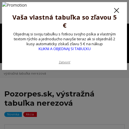
Poprosíme ctených zákazníkov o trpezlivosť, v tomto období máme
predĺžené dodacie lehoty.
Preto sme Vám pripravili malý darček ako ospravedlnenie.
Vaša vlastná tabuľka so zľavou 5
!!! ZĽAVA 5€ na PRVÚ objednávku nad 30€ s kódom pozorpes5 !!!
€
0903563637
EUR
Objednaj si svoju tabuľku s fotkou svojho psíka a vlastným
0
textom rýchlo a jednoducho navyše teraz ak si objednáš 2
0,00 EUR
kusy automaticky získaš zľavu 5 € na nákup
KLIKNI A OBJEDNAJ SI TABUĽKU
Menu
Zatvoriť
Úvod
Kovové výstražné ceduľky
Alijašský malamut
Pozorpes.sk,
výstražná tabuľka nerezová
Pozorpes.sk, výstražná
tabuľka nerezová
Novinka
Akcia