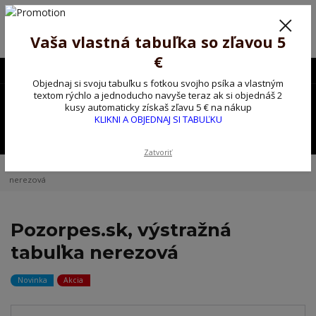
Poprosíme ctených zákazníkov o trpezlivosť, v tomto období máme
predĺžené dodacie lehoty.
Preto sme Vám pripravili malý darček ako ospravedlnenie.
Vaša vlastná tabuľka so zľavou 5
!!! ZĽAVA 5€ na PRVÚ objednávku nad 30€ s kódom pozorpes5 !!!
€
0903563637
EUR
Objednaj si svoju tabuľku s fotkou svojho psíka a vlastným
0
textom rýchlo a jednoducho navyše teraz ak si objednáš 2
0,00 EUR
kusy automaticky získaš zľavu 5 € na nákup
KLIKNI A OBJEDNAJ SI TABUĽKU
Menu
Zatvoriť
Úvod
Kovové výstražné ceduľky
Pozorpes.sk, výstražná tabuľka
nerezová
Pozorpes.sk, výstražná
tabuľka nerezová
Novinka
Akcia