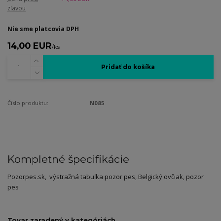
zľavou
Nie sme platcovia DPH
14,00 EUR
/
ks
Pridať do košíka
Číslo produktu:
N085
Kompletné špecifikácie
Pozorpes.sk, výstražná tabuľka pozor pes, Belgický ovčiak, pozor
pes
Tovar zaradený v kategóriách