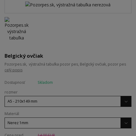
Belgický ovčiak
Pozorpes.sk, výstražná tabuľka pozor pes, Belgický ovčiak, pozor pes
celý popis
Dostupnosť
Skladom
rozmer
Materiál
Cena pred
14,00 EUR