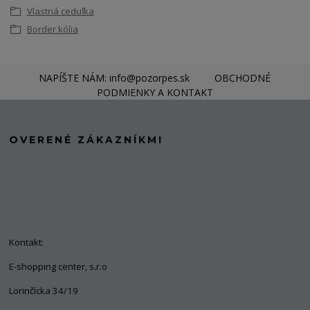
Vlastná ceduľka
Border kólia
NAPÍŠTE NÁM: info@pozorpes.sk
OBCHODNÉ
PODMIENKY A KONTAKT
OVERENÉ ZÁKAZNÍKMI
Kontakt:
E-shopping center, s.r.o
Lorinčícka 34/19