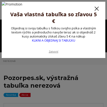
Poprosíme ctených zákazníkov o trpezlivosť, v tomto období máme
predĺžené dodacie lehoty.
Preto sme Vám pripravili malý darček ako ospravedlnenie.
Vaša vlastná tabuľka so zľavou 5
!!! ZĽAVA 5€ na PRVÚ objednávku nad 30€ s kódom pozorpes5 !!!
€
0903563637
EUR
Objednaj si svoju tabuľku s fotkou svojho psíka a vlastným
0
textom rýchlo a jednoducho navyše teraz ak si objednáš 2
0,00 EUR
kusy automaticky získaš zľavu 5 € na nákup
KLIKNI A OBJEDNAJ SI TABUĽKU
Menu
Zatvoriť
Úvod
Kovové výstražné ceduľky
Pozorpes.sk, výstražná tabuľka
nerezová
Pozorpes.sk, výstražná
tabuľka nerezová
Novinka
Akcia