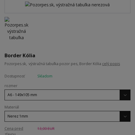
Border Kólia
Pozorpes.sk, výstražná tabuľka pozor pes, Border Kólia
celý popis
Dostupnosť
Skladom
rozmer
Materiál
Cena pred
13,00 EUR
zľavou