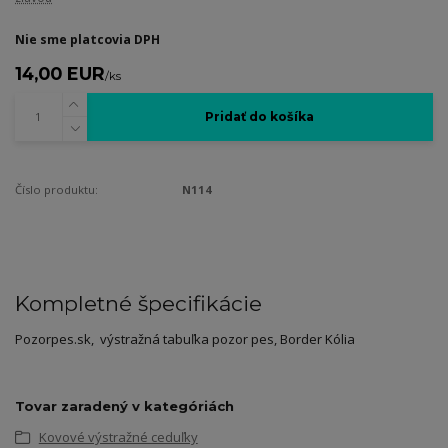
Nie sme platcovia DPH
14,00 EUR
/
ks
Pridať do košíka
Číslo produktu:
N114
Kompletné špecifikácie
Pozorpes.sk, výstražná tabuľka pozor pes, Border Kólia
Tovar zaradený v kategóriách
Kovové výstražné ceduľky