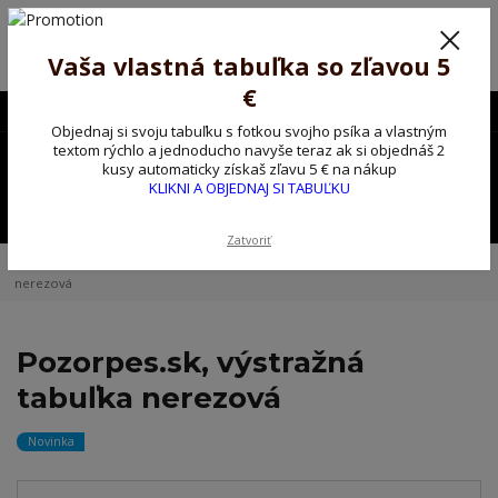
Poprosíme ctených zákazníkov o trpezlivosť, v tomto období máme
predĺžené dodacie lehoty.
Preto sme Vám pripravili malý darček ako ospravedlnenie.
Vaša vlastná tabuľka so zľavou 5
!!! ZĽAVA 5€ na PRVÚ objednávku nad 30€ s kódom pozorpes5 !!!
€
0903563637
EUR
Objednaj si svoju tabuľku s fotkou svojho psíka a vlastným
0
textom rýchlo a jednoducho navyše teraz ak si objednáš 2
0,00 EUR
kusy automaticky získaš zľavu 5 € na nákup
KLIKNI A OBJEDNAJ SI TABUĽKU
Menu
Zatvoriť
Úvod
Kovové výstražné ceduľky
Pozorpes.sk, výstražná tabuľka
nerezová
Pozorpes.sk, výstražná
tabuľka nerezová
Novinka