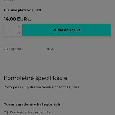
Nie sme platcovia DPH
14,00 EUR
/
ks
Pridať do košíka
Číslo produktu:
N129
Kompletné špecifikácie
Pozorpes.sk, výstražná tabuľka pozor pes, Kólia
Tovar zaradený v kategóriách
Kovové výstražné ceduľky