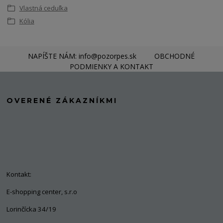
Vlastná ceduľka
Kólia
NAPÍŠTE NÁM: info@pozorpes.sk
OBCHODNÉ
PODMIENKY A KONTAKT
OVERENÉ ZÁKAZNÍKMI
Kontakt:
E-shopping center, s.r.o
Lorinčícka 34/19