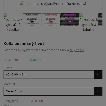
Kolia posmrtný život
Pozorpes.sk, výstražná tabuľka pozor pes, Kólia
celý popis
Dostupnosť
Skladom
rozmer
Materiál
Cena pred
14,00 EUR
zľavou