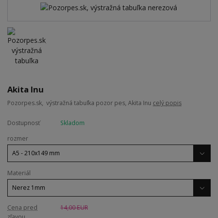
Akita Inu
Pozorpes.sk, výstražná tabuľka pozor pes, Akita Inu
celý popis
Dostupnosť
Skladom
rozmer
Materiál
Cena pred
14,00 EUR
zľavou