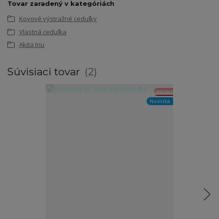
Tovar zaradený v kategóriách
Kovové výstražné ceduľky
Vlastná ceduľka
Akita Inu
Súvisiaci tovar
2
Akcia
Novinka