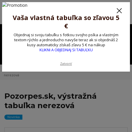
Poprosíme ctených zákazníkov o trpezlivosť, v tomto období máme
predĺžené dodacie lehoty.
Preto sme Vám pripravili malý darček ako ospravedlnenie.
Vaša vlastná tabuľka so zľavou 5
!!! ZĽAVA 5€ na PRVÚ objednávku nad 30€ s kódom pozorpes5 !!!
€
0903563637
EUR
Objednaj si svoju tabuľku s fotkou svojho psíka a vlastným
0
textom rýchlo a jednoducho navyše teraz ak si objednáš 2
0,00 EUR
kusy automaticky získaš zľavu 5 € na nákup
KLIKNI A OBJEDNAJ SI TABUĽKU
Menu
Zatvoriť
Úvod
Kovové výstražné ceduľky
Pozorpes.sk, výstražná tabuľka
nerezová
Pozorpes.sk, výstražná
tabuľka nerezová
Novinka