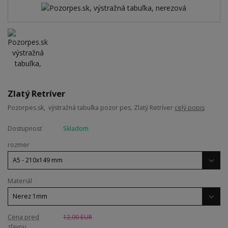
Zlatý Retríver
Pozorpes.sk, výstražná tabuľka pozor pes, Zlatý Retríver
celý popis
Dostupnosť
Skladom
rozmer
Materiál
Cena pred
12,00 EUR
zľavou