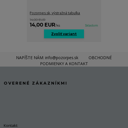
Pozorpes.sk, výstražná tabuľka
14,00 EUR
14,00 EUR
/
ks
Skladom
Zvoliť variant
NAPÍŠTE NÁM: info@pozorpes.sk
OBCHODNÉ
PODMIENKY A KONTAKT
OVERENÉ ZÁKAZNÍKMI
Kontakt: