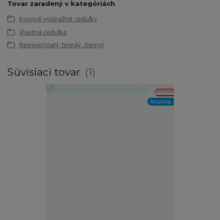
Tovar zaradený v kategóriách
Kovové výstražné ceduľky
Vlastná ceduľka
Retríver(zlatý, hnedý, čierny)
Súvisiaci tovar
1
Akcia
Novinka