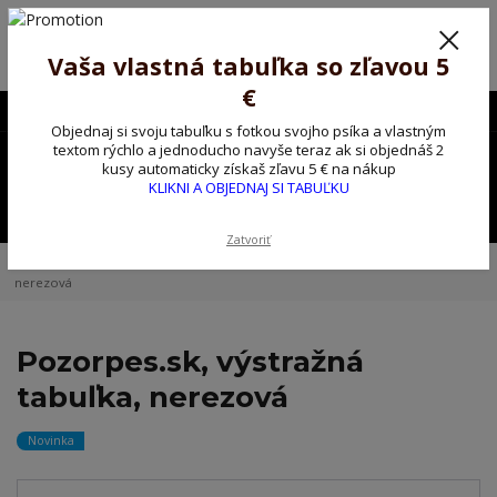
Poprosíme ctených zákazníkov o trpezlivosť, v tomto období máme
predĺžené dodacie lehoty.
Preto sme Vám pripravili malý darček ako ospravedlnenie.
Vaša vlastná tabuľka so zľavou 5
!!! ZĽAVA 5€ na PRVÚ objednávku nad 30€ s kódom pozorpes5 !!!
€
0903563637
EUR
Objednaj si svoju tabuľku s fotkou svojho psíka a vlastným
0
textom rýchlo a jednoducho navyše teraz ak si objednáš 2
0,00 EUR
kusy automaticky získaš zľavu 5 € na nákup
KLIKNI A OBJEDNAJ SI TABUĽKU
Menu
Zatvoriť
Úvod
Kovové výstražné ceduľky
Pozorpes.sk, výstražná tabuľka,
nerezová
Pozorpes.sk, výstražná
tabuľka, nerezová
Novinka