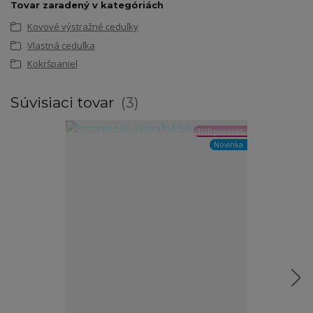
Tovar zaradený v kategóriách
Kovové výstražné ceduľky
Vlastná ceduľka
Kokršpaniel
Súvisiaci tovar
3
TOP produkt
Novinka