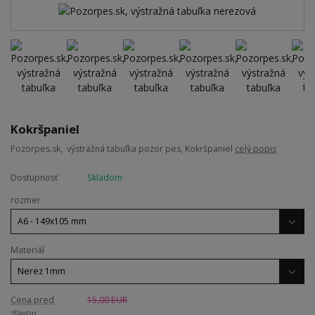
Kokršpaniel
Pozorpes.sk, výstražná tabuľka pozor pes, Kokršpaniel
celý popis
Dostupnosť
Skladom
rozmer
Materiál
Cena pred
15,00 EUR
zľavou