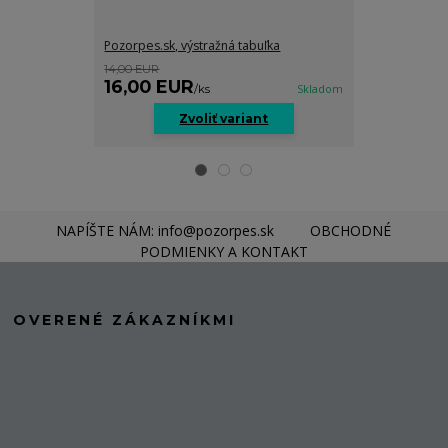
Pozorpes.sk, výstražná tabuľka
Pozorpes.sk, v
14,00 EUR
14,00 EUR
16,00 EUR
14,00 EU
/
ks
Skladom
Zvoliť variant
Z
NAPÍŠTE NÁM: info@pozorpes.sk
OBCHODNÉ
PODMIENKY A KONTAKT
OVERENÉ ZÁKAZNÍKMI