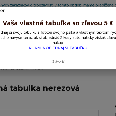
ných zákazníkov o trpezlivosť, v tomto období máme predĺžené d
Preto sme Vám pripravili malý darček ako ospravedlnenie.
!!! ZĽAVA 5€ na PRVÚ objednávku nad 30€ s kódom pozorpes5 !!!
Vaša vlastná tabuľka so zľavou 5 €
dnaj si svoju tabuľku s fotkou svojho psíka a vlastným textom rýc
ucho navyše teraz ak si objednáš 2 kusy automaticky získaš zľavu
Hľada
nákup
KLIKNI A OBJEDNAJ SI TABUĽKU
ažné ceduľky
Nerezové pieskované ceduľky
Zatvoriť
výstražná tabuľka nerezová
ná tabuľka nerezová