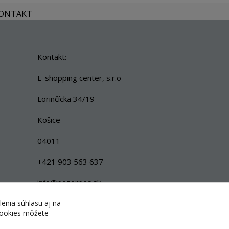
KONTAKT
Kontakt:
E-shopping center, s.r.o
Lorinčícka 34/19
Košice
04011
+421 903 563 637
info@pozorpes.sk
lenia súhlasu aj na
 cookies môžete