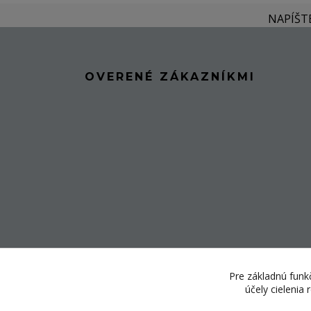
NAPÍŠT
OVERENÉ ZÁKAZNÍKMI
Pre základnú funkč
účely cielenia