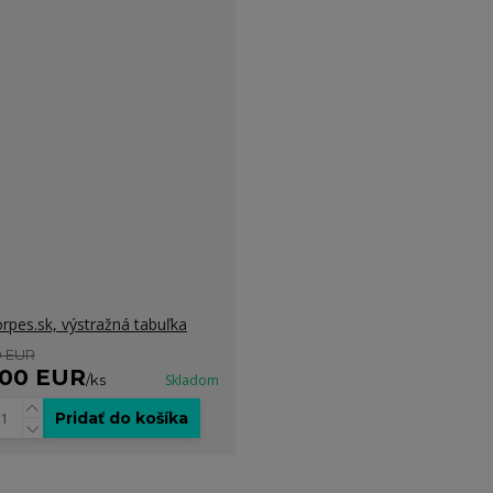
rpes.sk, výstražná tabuľka
0 EUR
,00 EUR
/
ks
Skladom
Pridať do košíka