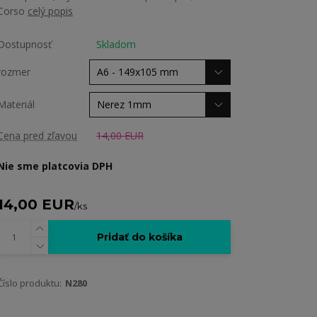
Corso
celý popis
Dostupnosť
Skladom
rozmer
Materiál
Cena pred zľavou
14,00 EUR
Nie sme platcovia DPH
14,00 EUR
/
ks
Pridať do košíka
Číslo produktu:
N280