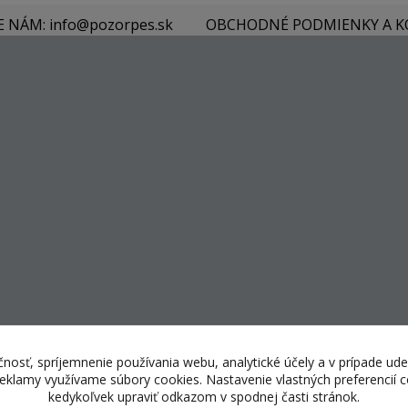
E NÁM: info@pozorpes.sk
OBCHODNÉ PODMIENKY A 
nosť, spríjemnenie používania webu, analytické účely a v prípade ude
 reklamy využívame súbory cookies. Nastavenie vlastných preferencií
kedykoľvek upraviť odkazom v spodnej časti stránok.