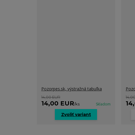
Pozorpes.sk, výstražná tabuľka
Pozo
14,00 EUR
14,0
14,00 EUR
14
/
ks
Skladom
Zvoliť variant