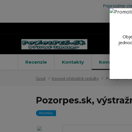
Poprosíme cte
Obje
jednod
Recenzie
Kontakty
Kovové výstr
Úvod
Kovové výstražné ceduľky
Pozorpes.sk, 
Pozorpes.sk, výstraž
Novinka