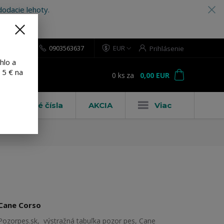
odacie lehoty.
0903563637
EUR
Prihlásenie
hlo a
 5 € na
0
ks
za
0,00 EUR
ť
Domové čísla
AKCIA
Viac
Cane Corso
Pozorpes.sk, výstražná tabuľka pozor pes, Cane