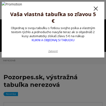
Poprosíme ctených zákazníkov o trpezlivosť, v tomto období máme
predĺžené dodacie lehoty.
Preto sme Vám pripravili malý darček ako ospravedlnenie.
Vaša vlastná tabuľka so zľavou 5
!!! ZĽAVA 5€ na PRVÚ objednávku nad 30€ s kódom pozorpes5 !!!
€
0903563637
EUR
Objednaj si svoju tabuľku s fotkou svojho psíka a vlastným
0
textom rýchlo a jednoducho navyše teraz ak si objednáš 2
0,00 EUR
kusy automaticky získaš zľavu 5 € na nákup
KLIKNI A OBJEDNAJ SI TABUĽKU
Menu
Zatvoriť
Úvod
Kovové výstražné ceduľky
Pozorpes.sk, výstražná tabuľka
nerezová
Pozorpes.sk, výstražná
tabuľka nerezová
Novinka