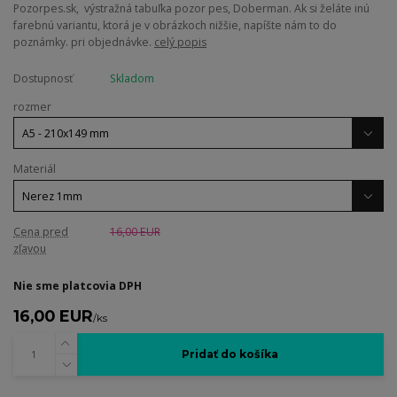
Pozorpes.sk, výstražná tabuľka pozor pes, Doberman. Ak si želáte inú
farebnú variantu, ktorá je v obrázkoch nižšie, napíšte nám to do
poznámky. pri objednávke.
celý popis
Dostupnosť
Skladom
rozmer
Materiál
Cena pred
16,00 EUR
zľavou
Nie sme platcovia DPH
16,00 EUR
/
ks
Pridať do košíka