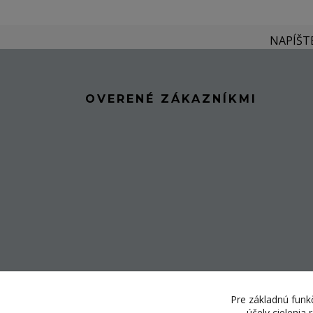
NAPÍŠT
OVERENÉ ZÁKAZNÍKMI
Pre základnú funkč
účely cielenia