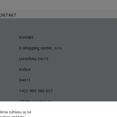
KONTAKT
Kontakt:
E-shopping center, s.r.o
Lorinčícka 34/19
Košice
04011
+421 903 563 637
info@pozorpes.sk
lenia súhlasu aj na
 cookies môžete