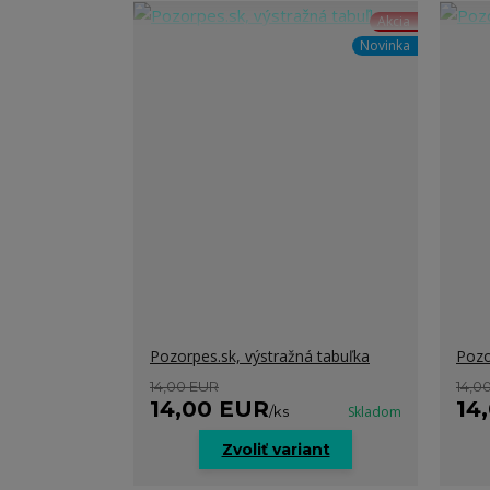
Akcia
Novinka
Pozorpes.sk, výstražná tabuľka
Pozo
14,00 EUR
14,0
14,00 EUR
14
/
ks
Skladom
Zvoliť variant