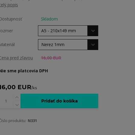
celý popis
Dostupnosť
Skladom
rozmer
Materiál
Cena pred zľavou
16,00 EUR
Nie sme platcovia DPH
16,00 EUR
/
ks
Pridať do košíka
Číslo produktu:
N331