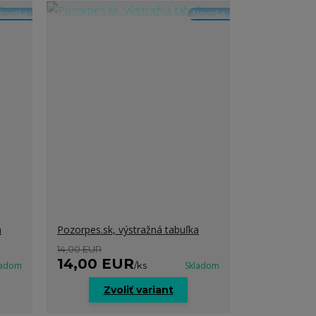
ovinka
Novinka
a
Pozorpes.sk, výstražná tabuľka
14,00 EUR
14,00 EUR
ladom
/
ks
Skladom
Zvoliť variant