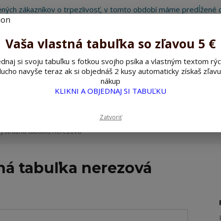
ných zákazníkov o trpezlivosť, v tomto období máme predĺžené d
Preto sme Vám pripravili malý darček ako ospravedlnenie.
!!! ZĽAVA 5€ na PRVÚ objednávku nad 30€ s kódom pozorpes5 !!!
Vaša vlastná tabuľka so zľavou 5 €
dnaj si svoju tabuľku s fotkou svojho psíka a vlastným textom rýc
ucho navyše teraz ak si objednáš 2 kusy automaticky získaš zľavu
Hľada
nákup
KLIKNI A OBJEDNAJ SI TABUĽKU
ažné ceduľky
Nerezové pieskované ceduľky
Zatvoriť
výstražná tabuľka nerezová
ná tabuľka nerezová