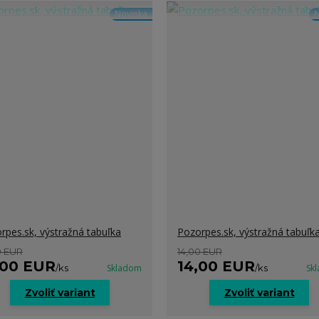
Novinka
N
rpes.sk, výstražná tabuľka
Pozorpes.sk, výstražná tabuľk
0 EUR
14,00 EUR
,00 EUR
14,00 EUR
/
ks
Skladom
/
ks
Sk
Zvoliť variant
Zvoliť variant