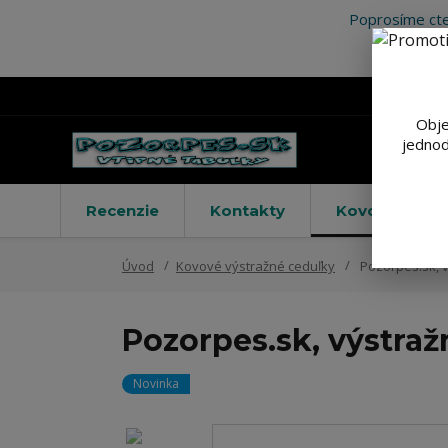
Poprosíme cte
Obje
jednod
Recenzie
Kontakty
Kovové výstr
Úvod
Kovové výstražné ceduľky
Pozorpes.sk, 
Pozorpes.sk, výstraž
Novinka