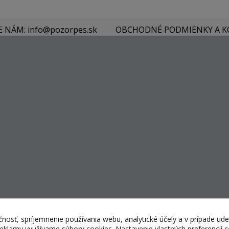
E NÁM: info@pozorpes.sk
OBCHODNÉ PODMIENKY A 
nosť, spríjemnenie používania webu, analytické účely a v prípade ude
 reklamy využívame súbory cookies. Nastavenie vlastných preferencií