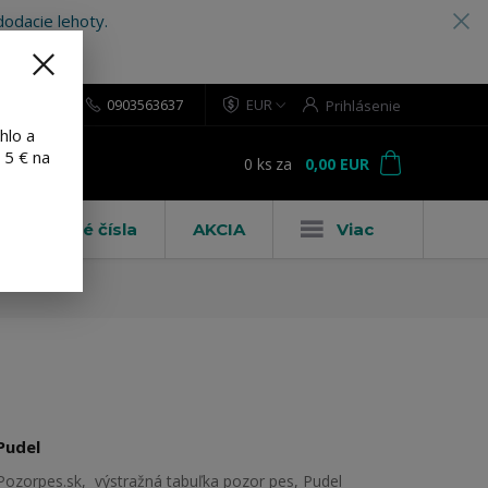
odacie lehoty.
0903563637
EUR
Prihlásenie
hlo a
 5 € na
0
ks
za
0,00 EUR
ť
Domové čísla
AKCIA
Viac
Pudel
Pozorpes.sk, výstražná tabuľka pozor pes, Pudel