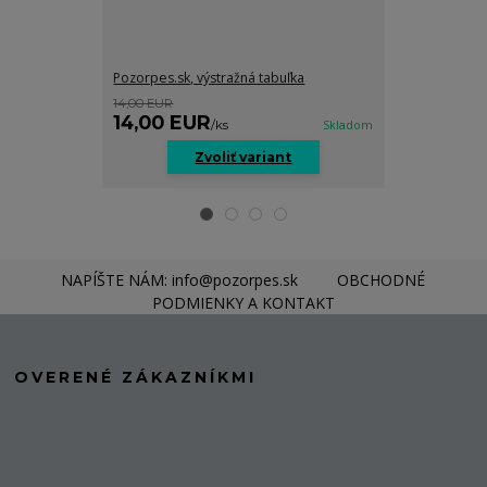
Pozorpes.sk, výstražná tabuľka
Pozorpes.sk, v
14,00 EUR
14,00 EUR
14,00 EUR
14,00 EU
/
ks
Skladom
Zvoliť variant
Z
NAPÍŠTE NÁM: info@pozorpes.sk
OBCHODNÉ
PODMIENKY A KONTAKT
OVERENÉ ZÁKAZNÍKMI