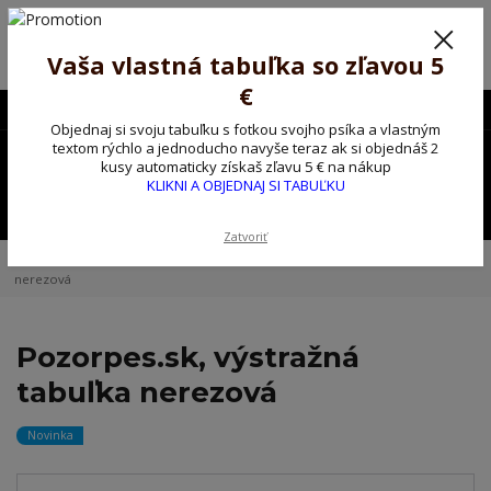
Poprosíme ctených zákazníkov o trpezlivosť, v tomto období máme
predĺžené dodacie lehoty.
Preto sme Vám pripravili malý darček ako ospravedlnenie.
Vaša vlastná tabuľka so zľavou 5
!!! ZĽAVA 5€ na PRVÚ objednávku nad 30€ s kódom pozorpes5 !!!
€
0903563637
EUR
Objednaj si svoju tabuľku s fotkou svojho psíka a vlastným
0
textom rýchlo a jednoducho navyše teraz ak si objednáš 2
0,00 EUR
kusy automaticky získaš zľavu 5 € na nákup
KLIKNI A OBJEDNAJ SI TABUĽKU
Menu
Zatvoriť
Úvod
Kovové výstražné ceduľky
Pozorpes.sk, výstražná tabuľka
nerezová
Pozorpes.sk, výstražná
tabuľka nerezová
Novinka