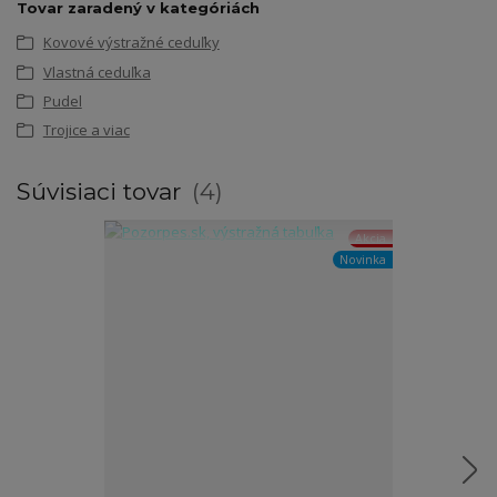
Tovar zaradený v kategóriách
Kovové výstražné ceduľky
Vlastná ceduľka
Pudel
Trojice a viac
Súvisiaci tovar
4
Akcia
Novinka