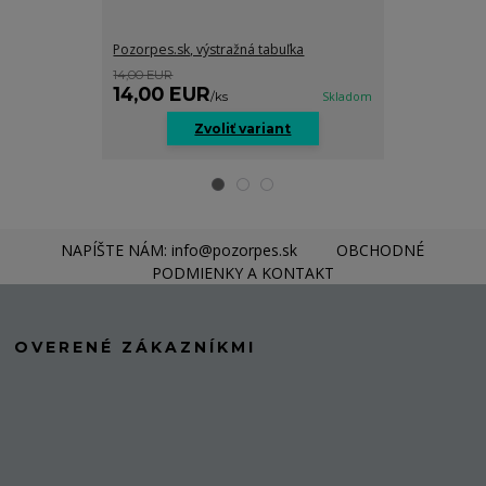
Pozorpes.sk, výstražná tabuľka
pozorpes.sk, v
14,00 EUR
14,00 EUR
14,00 EUR
14,00 EU
/
ks
Skladom
Zvoliť variant
Z
NAPÍŠTE NÁM: info@pozorpes.sk
OBCHODNÉ
PODMIENKY A KONTAKT
OVERENÉ ZÁKAZNÍKMI