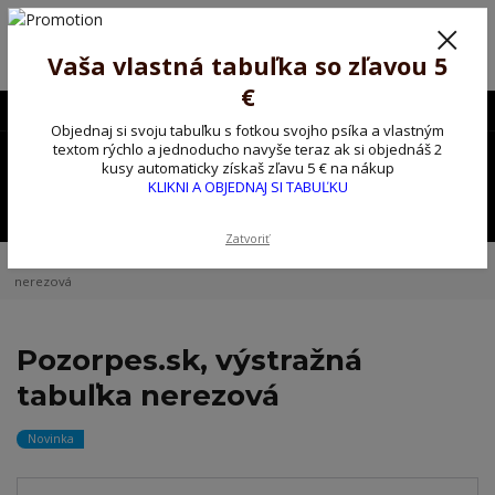
Poprosíme ctených zákazníkov o trpezlivosť, v tomto období máme
predĺžené dodacie lehoty.
Preto sme Vám pripravili malý darček ako ospravedlnenie.
Vaša vlastná tabuľka so zľavou 5
!!! ZĽAVA 5€ na PRVÚ objednávku nad 30€ s kódom pozorpes5 !!!
€
0903563637
EUR
Objednaj si svoju tabuľku s fotkou svojho psíka a vlastným
0
textom rýchlo a jednoducho navyše teraz ak si objednáš 2
0,00 EUR
kusy automaticky získaš zľavu 5 € na nákup
KLIKNI A OBJEDNAJ SI TABUĽKU
Menu
Zatvoriť
Úvod
Kovové výstražné ceduľky
Pozorpes.sk, výstražná tabuľka
nerezová
Pozorpes.sk, výstražná
tabuľka nerezová
Novinka