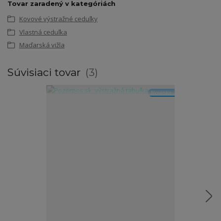
Tovar zaradený v kategóriách
Kovové výstražné ceduľky
Vlastná ceduľka
Maďarská vižla
Súvisiaci tovar
3
Novinka