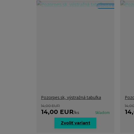
Novinka
Pozorpes.sk, výstražná tabuľka
Pozo
14,00 EUR
14,0
14,00 EUR
14
/
ks
Skladom
Zvoliť variant