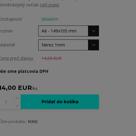
Stredoázijský ovčiak
celý popis
Dostupnosť
Skladom
rozmer
Materiál
Cena pred zľavou
14,00 EUR
Nie sme platcovia DPH
14,00 EUR
/
ks
Pridať do košíka
Číslo produktu:
N362