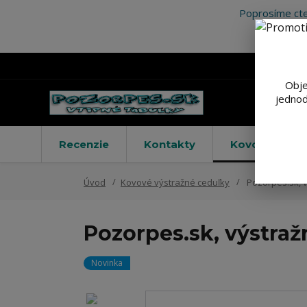
Poprosíme cte
Obje
jednod
Recenzie
Kontakty
Kovové výstr
Úvod
Kovové výstražné ceduľky
Pozorpes.sk, 
Pozorpes.sk, výstraž
Novinka