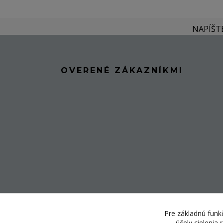
NAPÍŠT
OVERENÉ ZÁKAZNÍKMI
Pre základnú funkč
účely cielenia