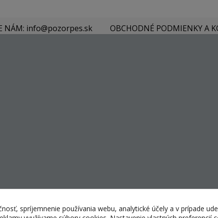
E NÁM: info@pozorpes.sk
OBCHODNÉ PODMIENKY A 
nosť, spríjemnenie používania webu, analytické účely a v prípade ude
 reklamy využívame súbory cookies. Nastavenie vlastných preferencií