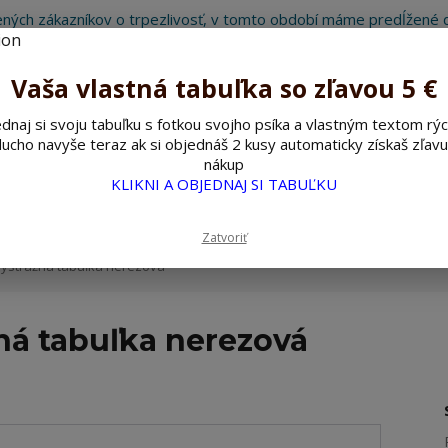
ných zákazníkov o trpezlivosť, v tomto období máme predĺžené d
Preto sme Vám pripravili malý darček ako ospravedlnenie.
!!! ZĽAVA 5€ na PRVÚ objednávku nad 30€ s kódom pozorpes5 !!!
Vaša vlastná tabuľka so zľavou 5 €
dnaj si svoju tabuľku s fotkou svojho psíka a vlastným textom rýc
ucho navyše teraz ak si objednáš 2 kusy automaticky získaš zľavu
Hľada
nákup
KLIKNI A OBJEDNAJ SI TABUĽKU
ažné ceduľky
Nerezové pieskované ceduľky
Zatvoriť
výstražná tabuľka nerezová
ná tabuľka nerezová