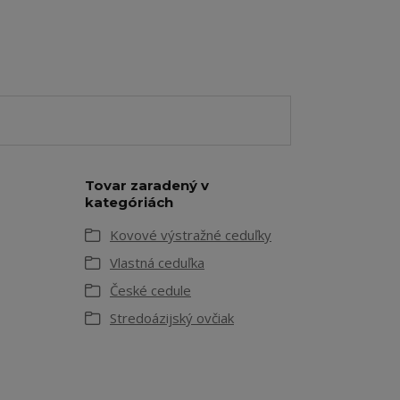
Tovar zaradený v
kategóriách
Kovové výstražné ceduľky
Vlastná ceduľka
České cedule
Stredoázijský ovčiak