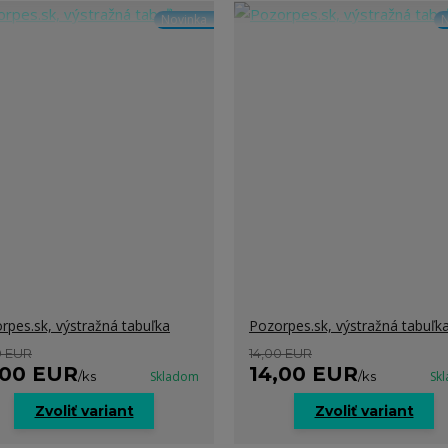
Novinka
N
rpes.sk, výstražná tabuľka
Pozorpes.sk, výstražná tabuľk
0 EUR
14,00 EUR
,00 EUR
14,00 EUR
/
ks
Skladom
/
ks
Sk
Zvoliť variant
Zvoliť variant