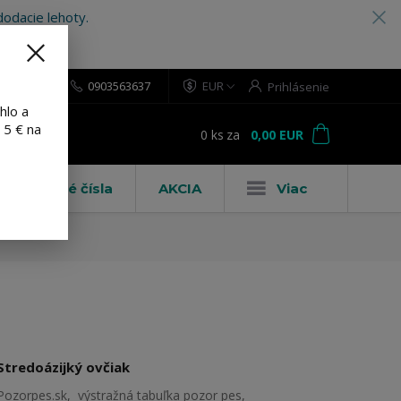
odacie lehoty.
0903563637
EUR
Prihlásenie
hlo a
 5 € na
0
ks
za
0,00 EUR
ť
Domové čísla
AKCIA
Viac
Stredoázijký ovčiak
Pozorpes.sk, výstražná tabuľka pozor pes,