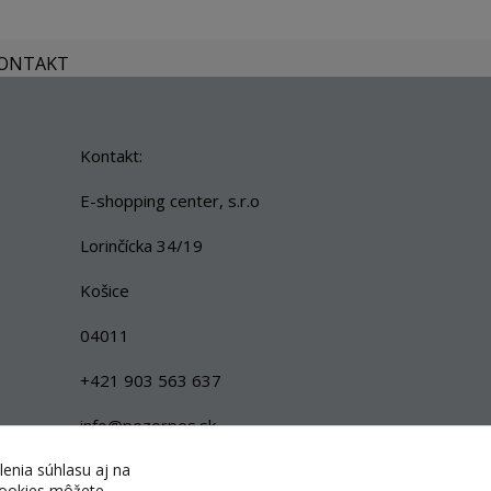
KONTAKT
Kontakt:
E-shopping center, s.r.o
Lorinčícka 34/19
Košice
04011
+421 903 563 637
info@pozorpes.sk
lenia súhlasu aj na
 cookies môžete