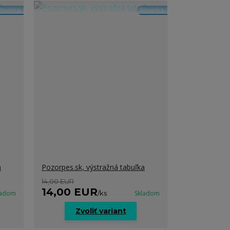
ovinka
Novinka
a
Pozorpes.sk, výstražná tabuľka
14,00 EUR
14,00 EUR
ladom
/
ks
Skladom
Zvoliť variant