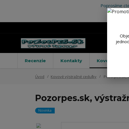
Poprosíme cte
Obje
jednod
Recenzie
Kontakty
Kovové výstr
Úvod
Kovové výstražné ceduľky
Pozorpes.sk, 
Pozorpes.sk, výstraž
Novinka