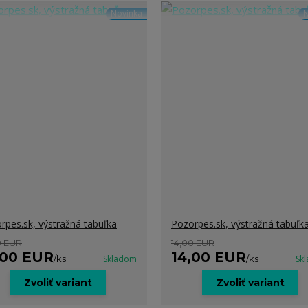
Novinka
N
rpes.sk, výstražná tabuľka
Pozorpes.sk, výstražná tabuľk
0 EUR
14,00 EUR
,00 EUR
14,00 EUR
/
ks
Skladom
/
ks
Sk
Zvoliť variant
Zvoliť variant