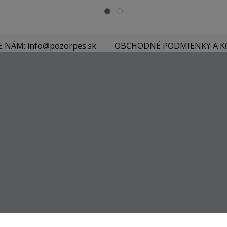
E NÁM: info@pozorpes.sk
OBCHODNÉ PODMIENKY A 