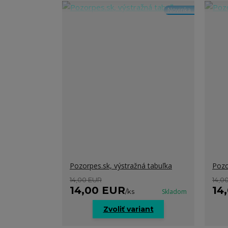
Novinka
Pozorpes.sk, výstražná tabuľka
Pozo
14,00 EUR
14,0
14,00 EUR
14
/
ks
Skladom
Zvoliť variant