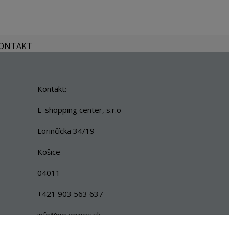
KONTAKT
Kontakt:
E-shopping center, s.r.o
Lorinčícka 34/19
Košice
04011
+421 903 563 637
info@pozorpes.sk