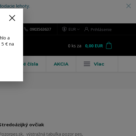
odacie lehoty.
0903563637
EUR
Prihlásenie
hlo a
 5 € na
0
ks
za
0,00 EUR
ť
Domové čísla
AKCIA
Viac
Stredoázijký ovčiak
Pozorpes.sk, výstražná tabuľka pozor pes,