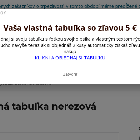
ných zákazníkov o trpezlivosť, v tomto období máme predĺžené d
Preto sme Vám pripravili malý darček ako ospravedlnenie.
!!! ZĽAVA 5€ na PRVÚ objednávku nad 30€ s kódom pozorpes5 !!!
Vaša vlastná tabuľka so zľavou 5 €
dnaj si svoju tabuľku s fotkou svojho psíka a vlastným textom rýc
ucho navyše teraz ak si objednáš 2 kusy automaticky získaš zľavu
Hľada
nákup
KLIKNI A OBJEDNAJ SI TABUĽKU
ažné ceduľky
Nerezové pieskované ceduľky
Zatvoriť
výstražná tabuľka nerezová
ná tabuľka nerezová