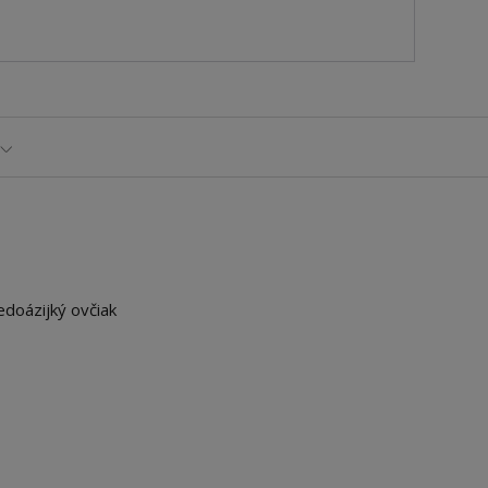
edoázijký ovčiak