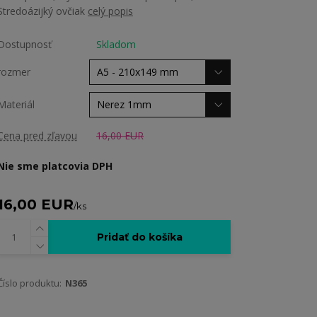
Stredoázijký ovčiak
celý popis
Dostupnosť
Skladom
rozmer
Materiál
Cena pred zľavou
16,00 EUR
Nie sme platcovia DPH
16,00 EUR
/
ks
Pridať do košíka
Číslo produktu:
N365