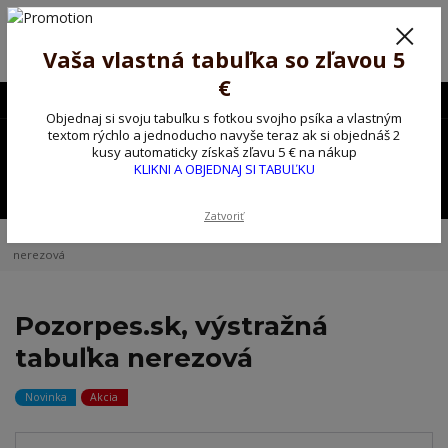
Poprosíme ctených zákazníkov o trpezlivosť, v tomto období máme
predĺžené dodacie lehoty.
Preto sme Vám pripravili malý darček ako ospravedlnenie.
Vaša vlastná tabuľka so zľavou 5
!!! ZĽAVA 5€ na PRVÚ objednávku nad 30€ s kódom pozorpes5 !!!
€
0903563637
EUR
Objednaj si svoju tabuľku s fotkou svojho psíka a vlastným
0
textom rýchlo a jednoducho navyše teraz ak si objednáš 2
0,00 EUR
kusy automaticky získaš zľavu 5 € na nákup
KLIKNI A OBJEDNAJ SI TABUĽKU
Menu
Zatvoriť
Úvod
Kovové výstražné ceduľky
Pozorpes.sk, výstražná tabuľka
nerezová
Pozorpes.sk, výstražná
tabuľka nerezová
Novinka
Akcia