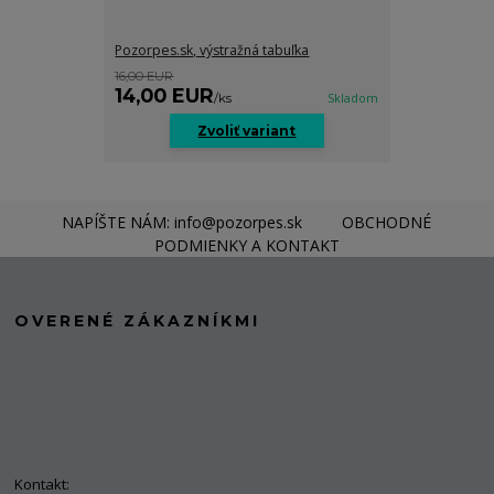
Pozorpes.sk, výstražná tabuľka
16,00 EUR
14,00 EUR
/
ks
Skladom
Zvoliť variant
NAPÍŠTE NÁM: info@pozorpes.sk
OBCHODNÉ
PODMIENKY A KONTAKT
OVERENÉ ZÁKAZNÍKMI
Kontakt: