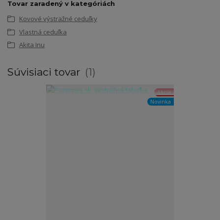
Tovar zaradený v kategóriách
Kovové výstražné ceduľky
Vlastná ceduľka
Akita Inu
Súvisiaci tovar
1
Akcia
Novinka